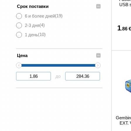
USB s
–
Срок поставки
(19)
6 и более дней
(4)
2-3 дня
1
.86 
(10)
1 день
–
Цена
‹
›
до
Gembi
EXT.