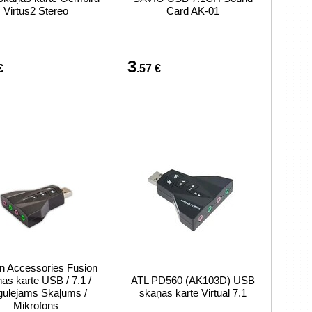
связано с покупкой или доставкой товаров
Virtus2 Stereo
Card AK-01
3
€
.57 €
n Accessories Fusion
as karte USB / 7.1 /
ATL PD560 (AK103D) USB
ulējams Skaļums /
skaņas karte Virtual 7.1
Mikrofons