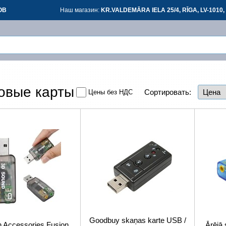
ОВ
Наш магазин:
KR.VALDEMĀRA IELA 25/4, RĪGA, LV-1010, 
Вой
Вой
овые карты
Сортировать:
Цены без НДС
З
*
все
Goodbuy skaņas karte USB /
n Accessories Fusion
Ārējā