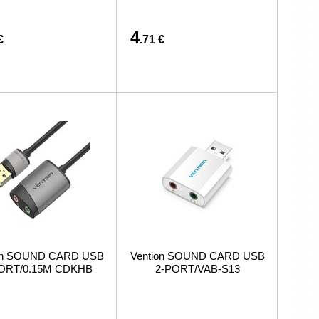
4
€
.71 €
on SOUND CARD USB
Vention SOUND CARD USB
ORT/0.15M CDKHB
2-PORT/VAB-S13