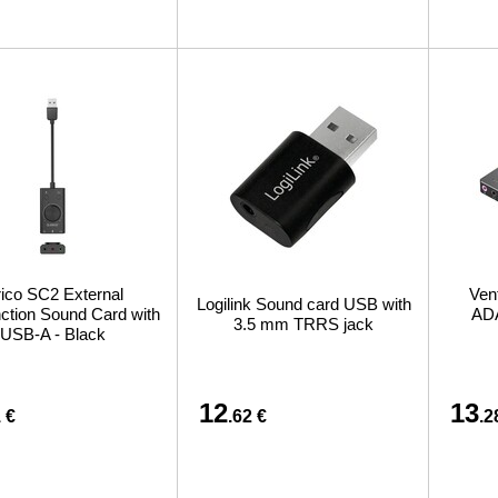
ico SC2 External
Ven
Logilink Sound card USB with
nction Sound Card with
AD
3.5 mm TRRS jack
USB-A - Black
12
13
 €
.62 €
.2