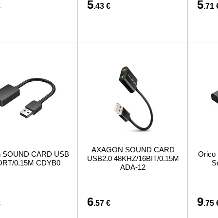
5
5
€
.43 €
.71 
AXAGON SOUND CARD
on SOUND CARD USB
Orico
USB2.0 48KHZ/16BIT/0.15M
ORT/0.15M CDYB0
S
ADA-12
6
9
€
.57 €
.75 