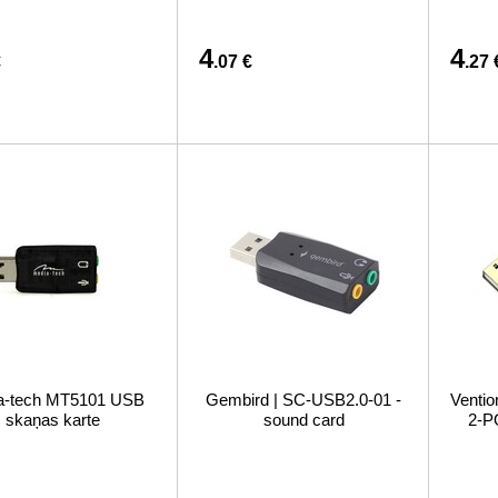
4
4
€
.07 €
.27 
a-tech MT5101 USB
Gembird | SC-USB2.0-01 -
Venti
skaņas karte
sound card
2-P