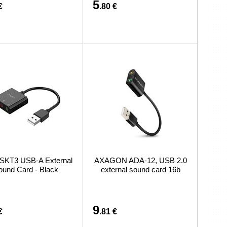
5
€
.80 €
 SKT3 USB-A External
AXAGON ADA-12, USB 2.0
ound Card - Black
external sound card 16b
9
€
.81 €