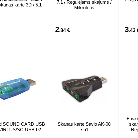
7.1 / Regulējams skaļums /
kaņas karte 3D / 5.1
Mikrofons
2
3
€
.84 €
.43 
Fusio
rd SOUND CARD USB
Skaņas karte Savio AK-08
skaņ
 VIRTUS/SC-USB-02
7in1
Reg