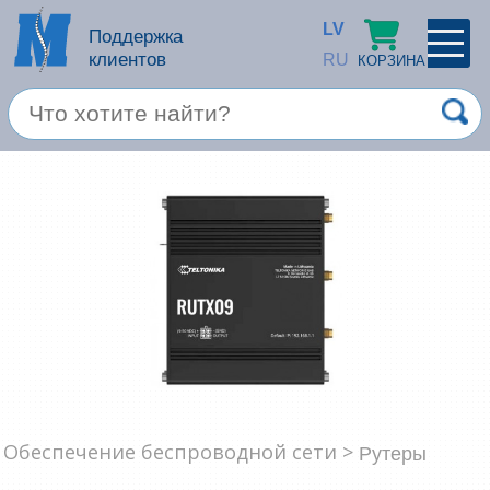
LV
Поддержка
клиентов
RU
КОРЗИНА
ПРОФИЛЬ
×
Спец. предложение
Войти
Зарегестрироваться
Услуги
Продукция apple
Компьютерная техника
Компьютерные аксессуары
Запомнить
Обеспечение беспроводной сети >
Товары для офиса
Рутеры
Забыли пароль?