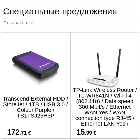
Специальные предложения
Показать все
TP-Link Wireless Router /
TL-WR841N / Wi-Fi 4
Transcend External HDD /
(802.11n) / Data speed
StoreJet / 1TB / USB 3.0 /
300 Mbit/s / Ethernet
Colour Purple /
WAN Yes / WAN
TS1TSJ25H3P
connection type RJ-45 /
Ethernet LAN Yes /
4xLAN ports
172
15
.71 €
.99 €