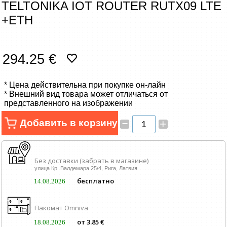
TELTONIKA IOT ROUTER RUTX09 LTE
Сетевые товары
+ETH
Смарт устройства
294.25 €
ТВ, Фото и электроника
Автотовары
* Цена действительна при покупке он-лайн
* Внешний вид товара может отличаться от
представленного на изображении
Renewd техника, Outlet
–
Добавить в корзину
+
Без доставки (забрать в магазине)
улица Кр. Валдемара 25/4, Рига, Латвия
бесплатно
14.08.2026
Пакомат Omniva
от 3.85 €
18.08.2026