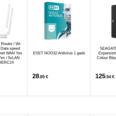
 Router / Wi-
/ Data speed
SEAGATE 
ernet WAN Yes
ESET NOD32 Antivirus 1 gads
Expansion 
Yes / 5xLAN
Colour Bl
CHERC24
28
125
.85 €
.54 €