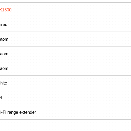
X1500
ired
iaomi
iaomi
iaomi
hite
.4
i-Fi range extender