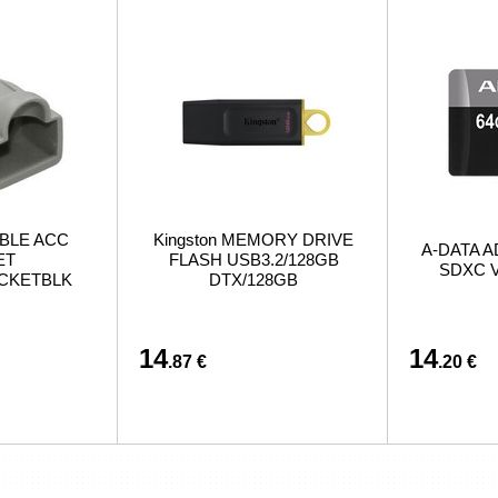
BLE ACC
Kingston MEMORY DRIVE
A-DATA A
ET
FLASH USB3.2/128GB
SDXC V
ACKETBLK
DTX/128GB
14
14
.87 €
.20 €