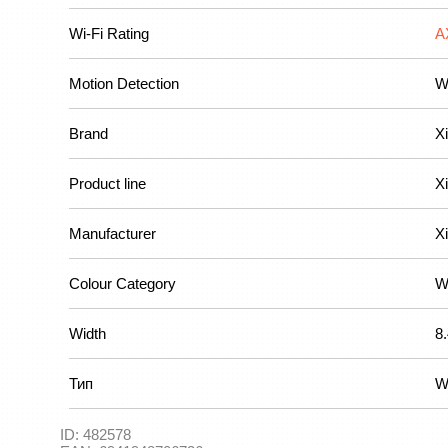
Wi-Fi Rating
A
Motion Detection
W
Brand
X
Product line
X
Manufacturer
X
Colour Category
W
Width
8
Тип
W
ID:
482578