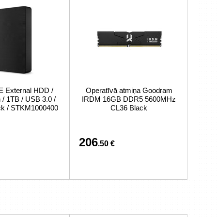
External HDD /
Operatīvā atmiņa Goodram
/ 1TB / USB 3.0 /
IRDM 16GB DDR5 5600MHz
ack / STKM1000400
CL36 Black
206
.50 €