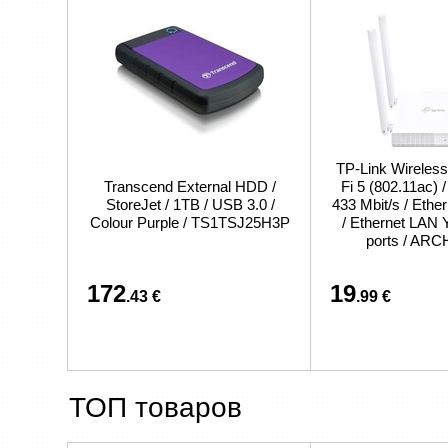
TP-Link Wireless
Transcend External HDD /
Fi 5 (802.11ac) 
StoreJet / 1TB / USB 3.0 /
433 Mbit/s / Eth
Colour Purple / TS1TSJ25H3P
/ Ethernet LAN 
ports / AR
172
19
.43 €
.99 €
ТОП товаров