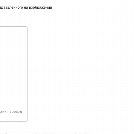
связано с покупкой или доставкой товаров
едставленного на изображении
ский перевод