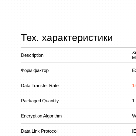
Тех. характеристики
X
Description
M
Форм фактор
E
Data Transfer Rate
1
Packaged Quantity
1
Encryption Algorithm
W
Data Link Protocol
I