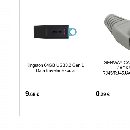
GENWAY CA
Kingston 64GB USB3.2 Gen 1
JACK
DataTraveler Exodia
RJ45/RJ45J
9
0
.68 €
.29 €