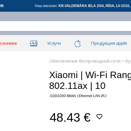
ОВ
Наш магазин:
KR.VALDEMĀRA IELA 25/4, RĪGA, LV-1010, 
ложение
Услуги
Продукция apple
Вой
Вой
ары для офиса
Сетевые товары
См
Обеспечение беспроводной сети >
Ру
Xiaomi | Wi-Fi Ran
овары
Renewd техника, Outlet
802.11ax | 10
З
/100/1000 Mbit/s | Ethernet LAN (RJ
*
все
48.43 €