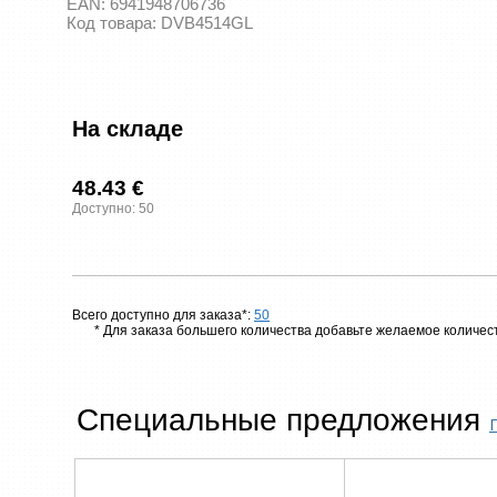
EAN:
6941948706736
Код товара:
DVB4514GL
На складе
48.43 €
Доступно: 50
Всего доступно для заказа*:
50
* Для заказа большего количества добавьте желаемое количест
Специальные предложения