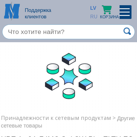
LV
Поддержка
клиентов
RU
КОРЗИНА
ПРОФИЛЬ
×
Спец. предложение
Войти
Зарегестрироваться
Услуги
Продукция apple
Компьютерная техника
Компьютерные аксессуары
Запомнить
Принадлежности к сетевым продуктам >
Другие
сетевые товары
Товары для офиса
Забыли пароль?