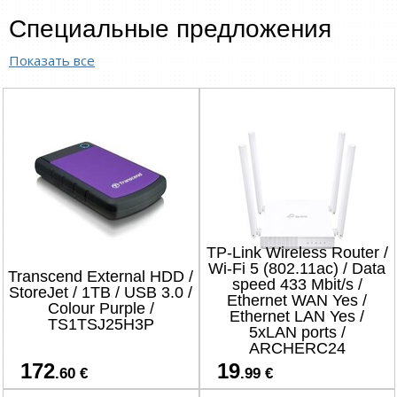
Специальные предложения
Показать все
TP-Link Wireless Router /
Wi-Fi 5 (802.11ac) / Data
Transcend External HDD /
speed 433 Mbit/s /
StoreJet / 1TB / USB 3.0 /
Ethernet WAN Yes /
Colour Purple /
Ethernet LAN Yes /
TS1TSJ25H3P
5xLAN ports /
ARCHERC24
172
19
.60 €
.99 €