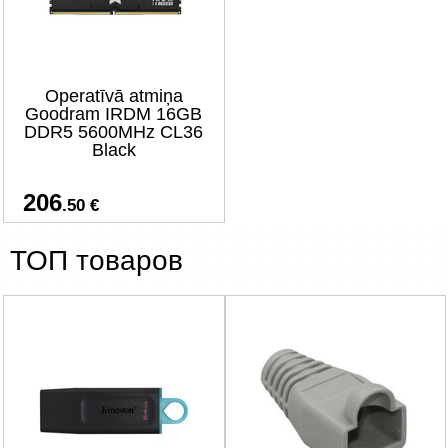
Operatīvā atmiņa
Goodram IRDM 16GB
DDR5 5600MHz CL36
Black
206
.50 €
ТОП товаров