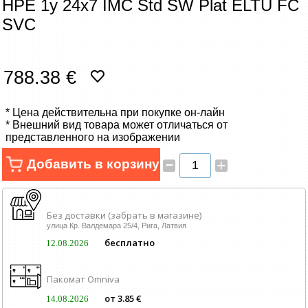
HPE 1y 24x7 IMC Std SW Plat ELTU FC
Сетевые товары
SVC
Смарт устройства
788.38 €
ТВ, Фото и электроника
Автотовары
* Цена действительна при покупке он-лайн
* Внешний вид товара может отличаться от
представленного на изображении
Renewd техника, Outlet
–
Добавить в корзину
+
Без доставки (забрать в магазине)
улица Кр. Валдемара 25/4, Рига, Латвия
бесплатно
12.08.2026
Пакомат Omniva
от 3.85 €
14.08.2026