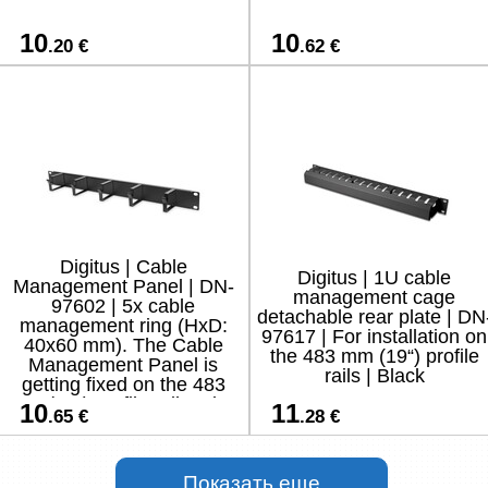
10
10
.20 €
.62 €
Digitus | Cable
Digitus | 1U cable
Management Panel | DN-
management cage
97602 | 5x cable
detachable rear plate | DN
management ring (HxD:
97617 | For installation on
40x60 mm). The Cable
the 483 mm (19“) profile
Management Panel is
rails | Black
getting fixed on the 483
mm (19“) profile rails. Five
10
11
.65 €
.28 €
cable guiding rings allow
an