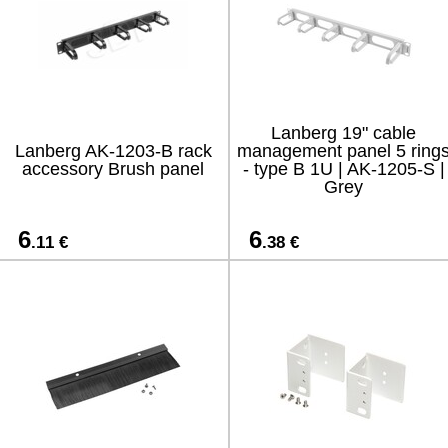
Lanberg 19" cable
Lanberg AK-1203-B rack
management panel 5 ring
accessory Brush panel
- type B 1U | AK-1205-S |
Grey
6
6
.11 €
.38 €