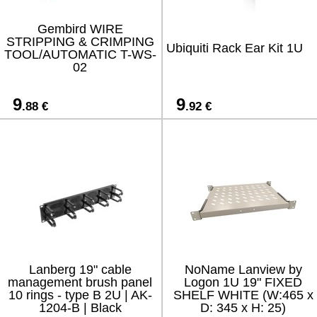
Gembird WIRE
STRIPPING & CRIMPING
Ubiquiti Rack Ear Kit 1U
TOOL/AUTOMATIC T-WS-
02
9
9
.88 €
.92 €
Lanberg 19" cable
NoName Lanview by
management brush panel
Logon 1U 19" FIXED
10 rings - type B 2U | AK-
SHELF WHITE (W:465 x
1204-B | Black
D: 345 x H: 25)