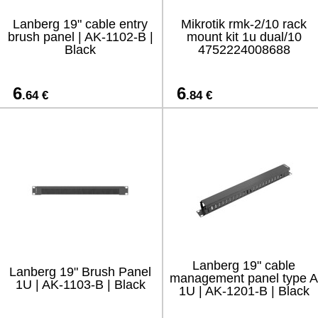
Lanberg 19" cable entry
Mikrotik rmk-2/10 rack
brush panel | AK-1102-B |
mount kit 1u dual/10
Black
4752224008688
6
6
.64 €
.84 €
Lanberg 19" cable
Lanberg 19" Brush Panel
management panel type A
1U | AK-1103-B | Black
1U | AK-1201-B | Black