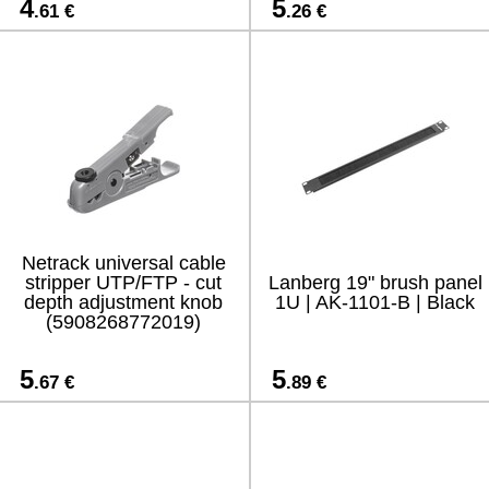
4
5
.61 €
.26 €
Netrack universal cable
stripper UTP/FTP - cut
Lanberg 19" brush panel
depth adjustment knob
1U | AK-1101-B | Black
(5908268772019)
5
5
.67 €
.89 €