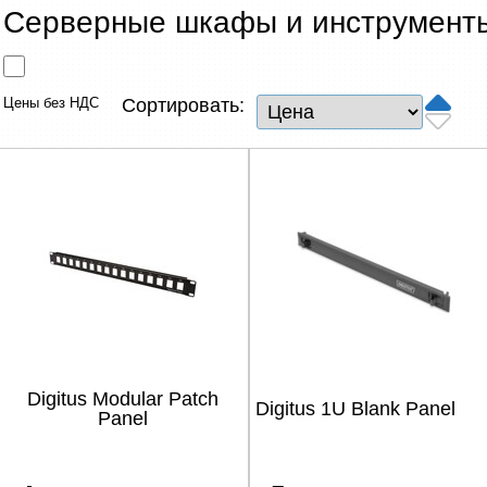
Сетевые товары
Серверные шкафы и инструмент
Смарт устройства
Цены без НДС
Сортировать:
ТВ, Фото и электроника
Автотовары
Renewd техника, Outlet
Digitus Modular Patch
Digitus 1U Blank Panel
Panel