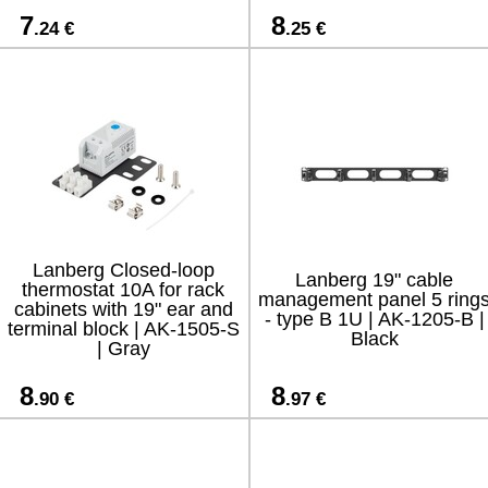
7
8
.24 €
.25 €
Lanberg Closed-loop
Lanberg 19" cable
thermostat 10A for rack
management panel 5 ring
cabinets with 19" ear and
- type B 1U | AK-1205-B |
terminal block | AK-1505-S
Black
| Gray
8
8
.90 €
.97 €