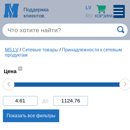
LV
Поддержка
клиентов
RU
КОРЗИНА
ПРОФИЛЬ
×
Спец. предложение
MS.LV
/
Сетевые товары
/
Принадлежности к сетевым
Войти
Зарегестрироваться
продуктам
Услуги
–
Цена
Продукция apple
‹
›
Компьютерная техника
до
Компьютерные аксессуары
Запомнить
Товары для офиса
Забыли пароль?