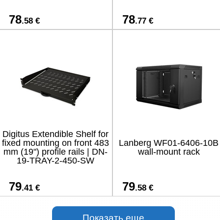
78
78
.58 €
.77 €
Digitus Extendible Shelf for
fixed mounting on front 483
Lanberg WF01-6406-10B
mm (19") profile rails | DN-
wall-mount rack
19-TRAY-2-450-SW
79
79
.41 €
.58 €