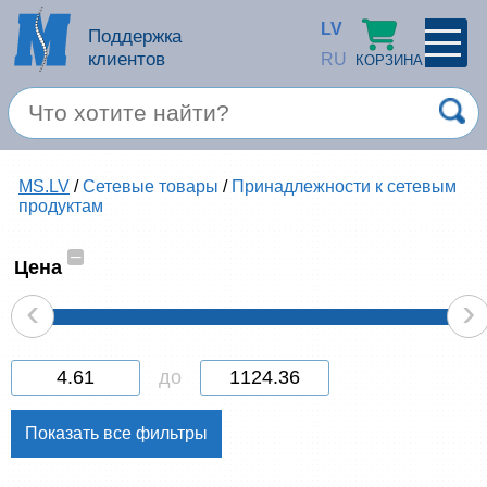
LV
Поддержка
клиентов
RU
КОРЗИНА
ПРОФИЛЬ
×
Спец. предложение
MS.LV
/
Сетевые товары
/
Принадлежности к сетевым
Войти
Зарегестрироваться
продуктам
Услуги
–
Цена
Продукция apple
‹
›
Компьютерная техника
до
Компьютерные аксессуары
Запомнить
Товары для офиса
Забыли пароль?