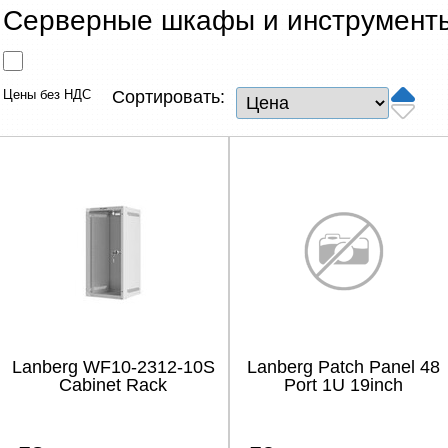
Сетевые товары
Серверные шкафы и инструмент
Смарт устройства
Цены без НДС
Сортировать:
ТВ, Фото и электроника
Автотовары
Renewd техника, Outlet
Lanberg WF10-2312-10S
Lanberg Patch Panel 48
Cabinet Rack
Port 1U 19inch