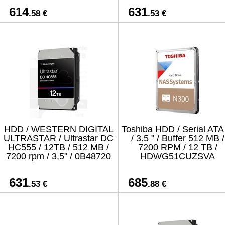
614
631
.58 €
.53 €
HDD / WESTERN DIGITAL
Toshiba HDD / Serial ATA 
ULTRASTAR / Ultrastar DC
/ 3.5 " / Buffer 512 MB /
HC555 / 12TB / 512 MB /
7200 RPM / 12 TB /
7200 rpm / 3,5" / 0B48720
HDWG51CUZSVA
631
685
.53 €
.88 €