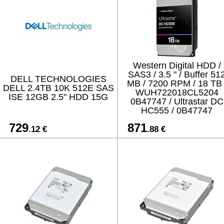
Western Digital HDD /
SAS3 / 3.5 " / Buffer 51
DELL TECHNOLOGIES
MB / 7200 RPM / 18 TB 
DELL 2.4TB 10K 512E SAS
WUH722018CL5204
ISE 12GB 2.5" HDD 15G
0B47747 / Ultrastar DC
HC555 / 0B47747
729
871
.12 €
.88 €