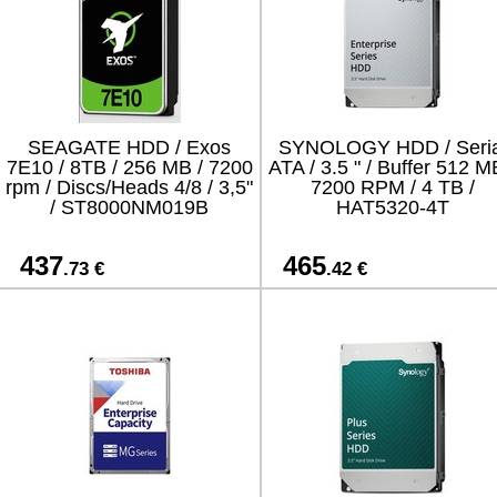
SEAGATE HDD / Exos
SYNOLOGY HDD / Seria
7E10 / 8TB / 256 MB / 7200
ATA / 3.5 " / Buffer 512 M
rpm / Discs/Heads 4/8 / 3,5"
7200 RPM / 4 TB /
/ ST8000NM019B
HAT5320-4T
437
465
.73 €
.42 €