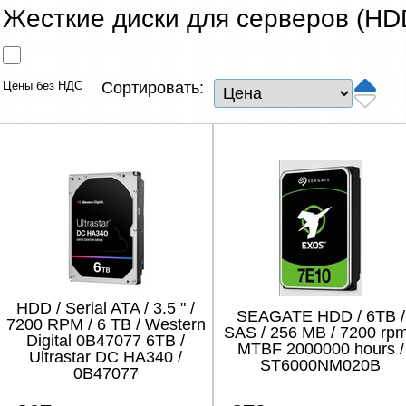
Сетевые товары
Жесткие диски для серверов (HD
Смарт устройства
Цены без НДС
Сортировать:
ТВ, Фото и электроника
Автотовары
Renewd техника, Outlet
HDD / Serial ATA / 3.5 " /
SEAGATE HDD / 6TB /
7200 RPM / 6 TB / Western
SAS / 256 MB / 7200 rpm
Digital 0B47077 6TB /
MTBF 2000000 hours /
Ultrastar DC HA340 /
ST6000NM020B
0B47077