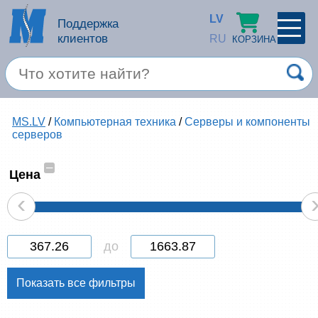
LV
Поддержка
клиентов
RU
КОРЗИНА
ПРОФИЛЬ
×
Спец. предложение
MS.LV
/
Компьютерная техника
/
Серверы и компоненты
Войти
Зарегестрироваться
серверов
Услуги
–
Цена
Продукция apple
‹
Компьютерная техника
до
Компьютерные аксессуары
Запомнить
Товары для офиса
Забыли пароль?