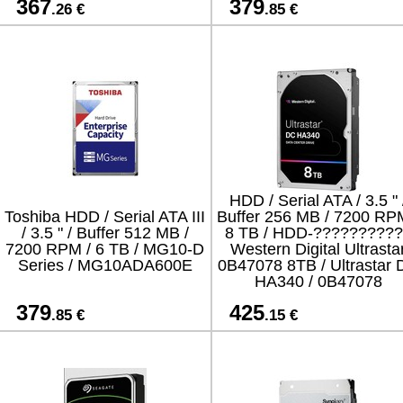
367
379
.26 €
.85 €
HDD / Serial ATA / 3.5 " 
Toshiba HDD / Serial ATA III
Buffer 256 MB / 7200 RP
/ 3.5 " / Buffer 512 MB /
8 TB / HDD-?????????
7200 RPM / 6 TB / MG10-D
Western Digital Ultrasta
Series / MG10ADA600E
0B47078 8TB / Ultrastar
HA340 / 0B47078
379
425
.85 €
.15 €