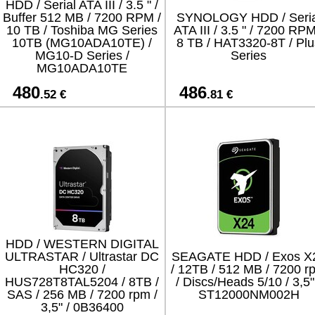
HDD / Serial ATA III / 3.5 " /
Buffer 512 MB / 7200 RPM /
SYNOLOGY HDD / Seria
10 TB / Toshiba MG Series
ATA III / 3.5 " / 7200 RPM
10TB (MG10ADA10TE) /
8 TB / HAT3320-8T / Plu
MG10-D Series /
Series
MG10ADA10TE
480
486
.52 €
.81 €
HDD / WESTERN DIGITAL
ULTRASTAR / Ultrastar DC
SEAGATE HDD / Exos X
HC320 /
/ 12TB / 512 MB / 7200 r
HUS728T8TAL5204 / 8TB /
/ Discs/Heads 5/10 / 3,5"
SAS / 256 MB / 7200 rpm /
ST12000NM002H
3,5" / 0B36400