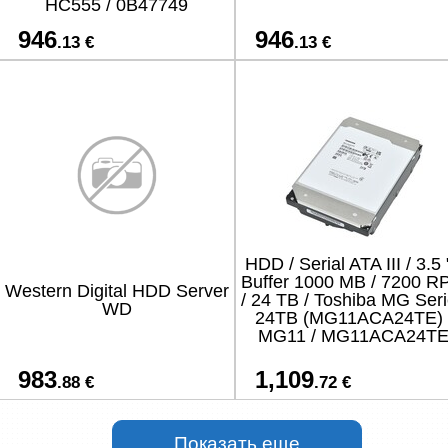
HC555 / 0B47749
946
946
.13 €
.13 €
HDD / Serial ATA III / 3.5 "
Buffer 1000 MB / 7200 R
Western Digital HDD Server
/ 24 TB / Toshiba MG Ser
WD
24TB (MG11ACA24TE) 
MG11 / MG11ACA24T
983
1,109
.88 €
.72 €