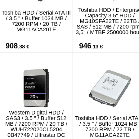
Toshiba HDD / Enterpris
Toshiba HDD / Serial ATA III
Capacity 3.5" HDD /
/ 3.5 " / Buffer 1024 MB /
MG10SFA22TE / 22TB 
7200 RPM / 20 TB /
SAS / 512 MB / 7200 rpm
MG11ACA20TE
3,5" / MTBF 2500000 hou
908
946
.38 €
.13 €
Western Digital HDD /
SAS3 / 3.5 " / Buffer 512
Toshiba HDD / Serial ATA 
MB / 7200 RPM / 20 TB /
/ 3.5 " / Buffer 1024 MB 
WUH722020CL5204
7200 RPM / 22 TB /
0B47749 / Ultrastar DC
MG11ACA22TE