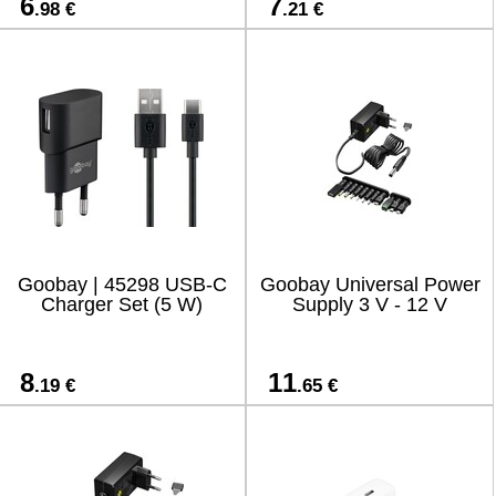
6
7
.98 €
.21 €
Goobay | 45298 USB-C
Goobay Universal Power
Charger Set (5 W)
Supply 3 V - 12 V
8
11
.19 €
.65 €