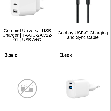
Gembird Universal USB
Goobay USB-C Charging
Charger | TA-UC-2AC12-
and Sync Cable
01 | USB A+C
3
3
.25 €
.63 €