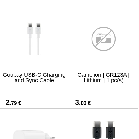
Goobay USB-C Charging
Camelion | CR123A |
and Sync Cable
Lithium | 1 pc(s)
2
3
.79 €
.00 €