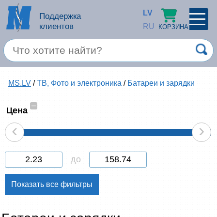
LV
Поддержка
клиентов
RU
КОРЗИНА
ПРОФИЛЬ
×
Спец. предложение
MS.LV
/
ТВ, Фото и электроника
/
Батареи и зарядки
Войти
Зарегестрироваться
Услуги
–
Цена
‹
›
Продукция apple
Компьютерная техника
до
Компьютерные аксессуары
Запомнить
Товары для офиса
Забыли пароль?