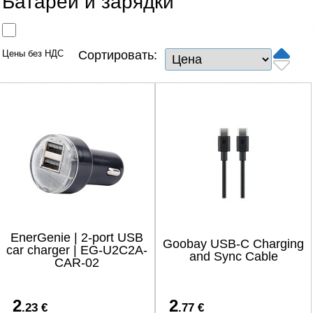
Батареи и зарядки
Сетевые товары
Смарт устройства
Цены без НДС
Сортировать:
ТВ, Фото и электроника
Автотовары
Renewd техника, Outlet
EnerGenie | 2-port USB
Goobay USB-C Charging
car charger | EG-U2C2A-
and Sync Cable
CAR-02
2
2
.23 €
.77 €