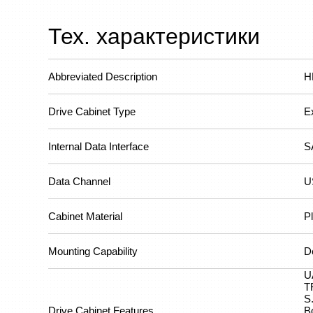
Тех. характеристики
Abbreviated Description
H
Drive Cabinet Type
E
Internal Data Interface
SA
Data Channel
U
Cabinet Material
Pl
Mounting Capability
D
U
T
S
Drive Cabinet Features
B