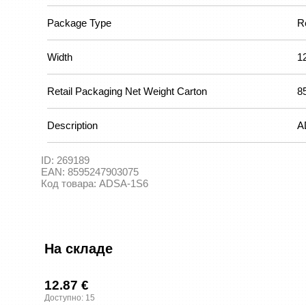
Package Type
Re
Width
1
Retail Packaging Net Weight Carton
8
Description
A
ID:
269189
EAN:
8595247903075
Код товара:
ADSA-1S6
На складе
12.87 €
Доступно: 15