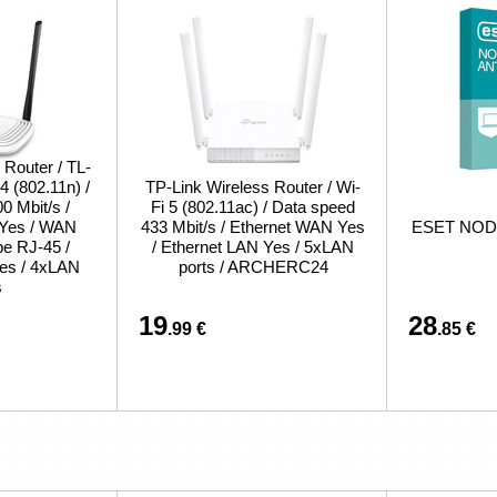
 Router / TL-
 (802.11n) /
TP-Link Wireless Router / Wi-
0 Mbit/s /
Fi 5 (802.11ac) / Data speed
 Yes / WAN
433 Mbit/s / Ethernet WAN Yes
ESET NOD32
pe RJ-45 /
/ Ethernet LAN Yes / 5xLAN
es / 4xLAN
ports / ARCHERC24
s
19
28
.99 €
.85 €