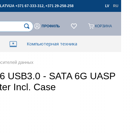
LATVIJA +371 67-333-312, +371 29-258-258
LV
RU
ПРОФИЛЬ
КОРЗИНА
×
×
Компьютерная техника
ти
ти
Зарегестрироваться
Зарегестрироваться
арт устройства
осителей данных
 USB3.0 - SATA 6G UASP
er Incl. Case
апомнить
Забыли пароль?
 поля обязательны к заполнению
Разрешаю использовать свои персональные
данные для оформления заказов и запрещаю
передавать их третьим лицам, если это не