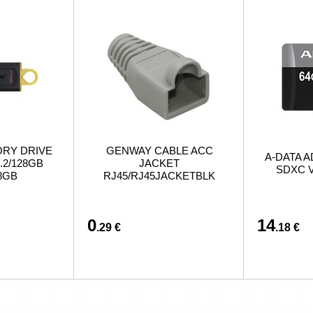
ORY DRIVE
GENWAY CABLE ACC
A-DATA A
.2/128GB
JACKET
SDXC V
8GB
RJ45/RJ45JACKETBLK
0
14
.29 €
.18 €