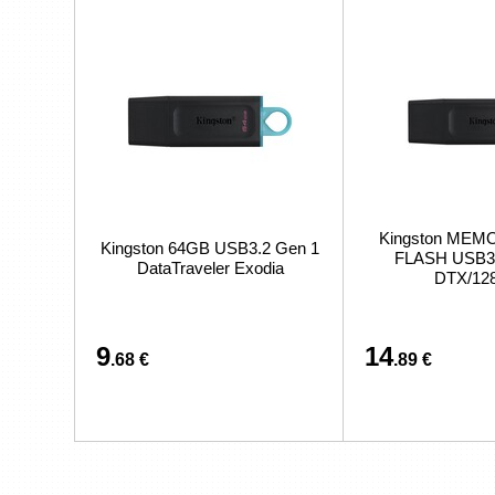
Kingston MEM
Kingston 64GB USB3.2 Gen 1
FLASH USB3
DataTraveler Exodia
DTX/12
9
14
.68 €
.89 €