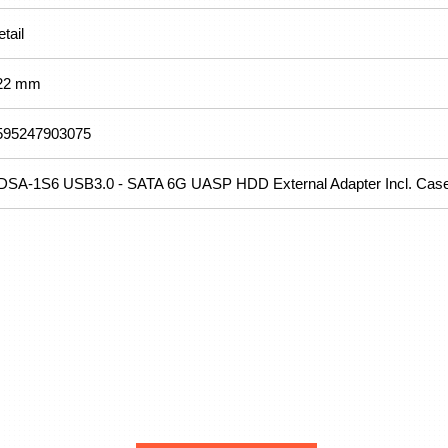
tail
22 mm
595247903075
DSA-1S6 USB3.0 - SATA 6G UASP HDD External Adapter Incl. Cas