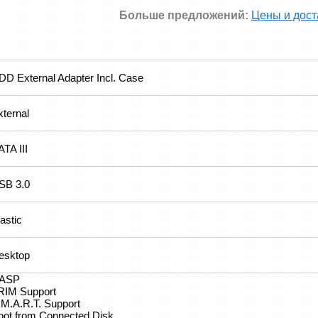
Больше предложений:
Цены и дост
DD External Adapter Incl. Case
xternal
TA III
SB 3.0
astic
esktop
ASP
RIM Support
.M.A.R.T. Support
oot from Connected Disk