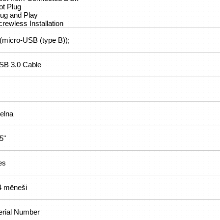
ot Plug
lug and Play
rewless Installation
 (micro-USB (type B));
SB 3.0 Cable
elna
5"
es
4 mēneši
erial Number