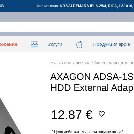
ОВ
Наш магазин:
KR.VALDEMĀRA IELA 25/4, RĪGA, LV-1010, 
ложение
Услуги
Продукция apple
Вой
Вой
ары для офиса
Сетевые товары
См
Носители данных >
Аксессуары для н
AXAGON ADSA-1S6
овары
Renewd техника, Outlet
HDD External Adapt
З
12.87 €
*
все
* Цена действительна при покупке он-лайн