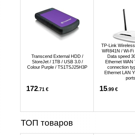
TP-Link Wireless
WR841N / Wi-Fi 4
Transcend External HDD /
Data speed 30
StoreJet / 1TB / USB 3.0 /
Ethernet WAN
Colour Purple / TS1TSJ25H3P
connection ty
Ethernet LAN Y
port
172
15
.71 €
.99 €
ТОП товаров