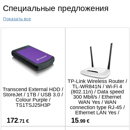
Специальные предложения
Показать все
TP-Link Wireless Router /
TL-WR841N / Wi-Fi 4
Transcend External HDD /
(802.11n) / Data speed
StoreJet / 1TB / USB 3.0 /
300 Mbit/s / Ethernet
Colour Purple /
WAN Yes / WAN
TS1TSJ25H3P
connection type RJ-45 /
Ethernet LAN Yes /
4xLAN ports
172
15
.71 €
.99 €