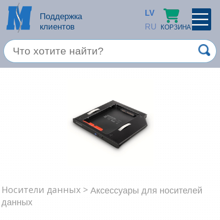
LV
Поддержка
клиентов
RU
КОРЗИНА
ПРОФИЛЬ
×
Спец. предложение
Войти
Зарегестрироваться
Услуги
Продукция apple
Компьютерная техника
Компьютерные аксессуары
Запомнить
Носители данных >
Аксессуары для носителей
Товары для офиса
данных
Забыли пароль?