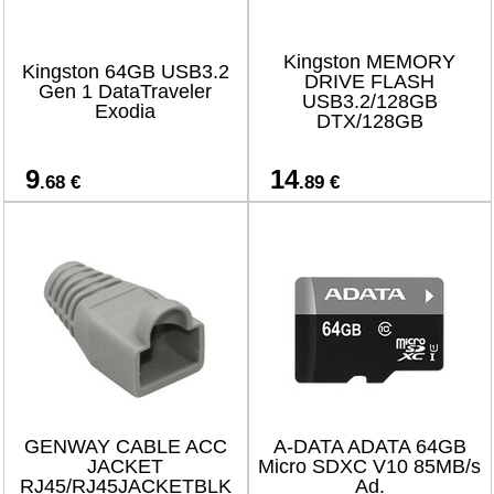
Kingston MEMORY
Kingston 64GB USB3.2
DRIVE FLASH
Gen 1 DataTraveler
USB3.2/128GB
Exodia
DTX/128GB
9
14
.68 €
.89 €
GENWAY CABLE ACC
A-DATA ADATA 64GB
JACKET
Micro SDXC V10 85MB/s
RJ45/RJ45JACKETBLK
Ad.