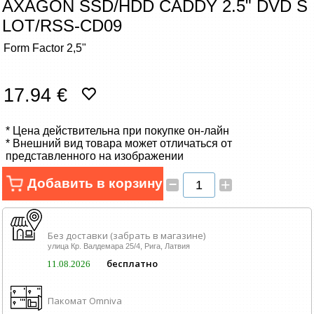
AXAGON SSD/HDD CADDY 2.5" DVD S
Сетевые товары
LOT/RSS-CD09
Смарт устройства
Form Factor 2,5"
ТВ, Фото и электроника
17.94 €
Автотовары
* Цена действительна при покупке он-лайн
* Внешний вид товара может отличаться от
Renewd техника, Outlet
представленного на изображении
–
Добавить в корзину
+
Без доставки (забрать в магазине)
улица Кр. Валдемара 25/4, Рига, Латвия
бесплатно
11.08.2026
Пакомат Omniva