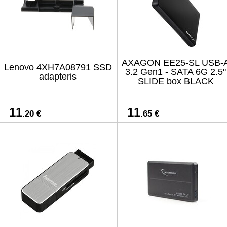
AXAGON EE25-SL USB-
Lenovo 4XH7A08791 SSD
3.2 Gen1 - SATA 6G 2.5"
adapteris
SLIDE box BLACK
11
11
.20 €
.65 €