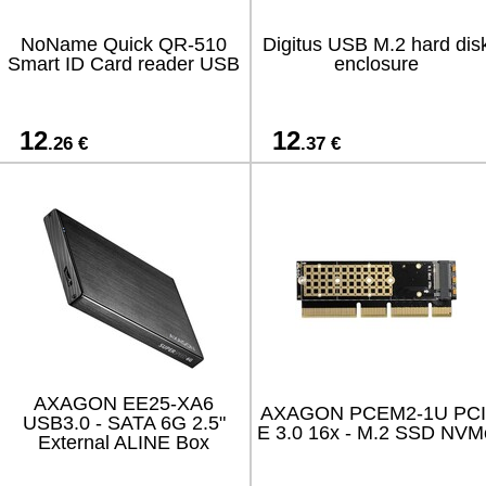
NoName Quick QR-510
Digitus USB M.2 hard dis
Smart ID Card reader USB
enclosure
12
12
.26 €
.37 €
AXAGON EE25-XA6
AXAGON PCEM2-1U PCI
USB3.0 - SATA 6G 2.5"
E 3.0 16x - M.2 SSD NVM
External ALINE Box