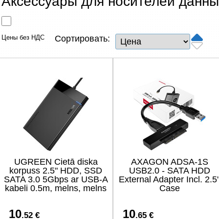
Аксессуары для носителей данны
Сетевые товары
Смарт устройства
Цены без НДС
Сортировать:
ТВ, Фото и электроника
Автотовары
Renewd техника, Outlet
UGREEN Cietā diska
AXAGON ADSA-1S
korpuss 2.5" HDD, SSD
USB2.0 - SATA HDD
SATA 3.0 5Gbps ar USB-A
External Adapter Incl. 2.5
kabeli 0.5m, melns, melns
Case
10
10
.52 €
.65 €