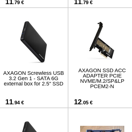
11
11
.79 €
.79 €
AXAGON SSD ACC
AXAGON Screwless USB
ADAPTER PCIE
3.2 Gen 1 - SATA 6G
NVME/M.2/SP&LP
external box for 2.5" SSD
PCEM2-N
11
12
.94 €
.05 €