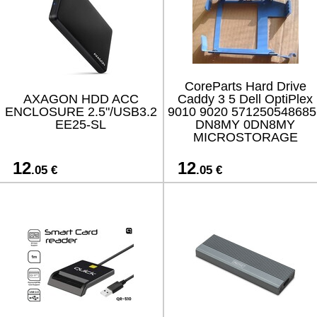
CoreParts Hard Drive
AXAGON HDD ACC
Caddy 3 5 Dell OptiPlex
ENCLOSURE 2.5"/USB3.2
9010 9020 571250548685
EE25-SL
DN8MY 0DN8MY
MICROSTORAGE
12
12
.05 €
.05 €