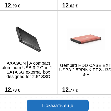
12
12
.39 €
.62 €
AXAGON | A compact
Gembird HDD CASE EXT
aluminum USB 3.2 Gen 1 -
USB3 2.5"/PINK EE2-U3S
SATA 6G external box
3-P
designed for 2.5" SSD
12
12
.73 €
.77 €