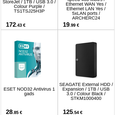
StoreJet / 1TB / USB 3.0 /
Ethernet WAN Yes /
Colour Purple /
Ethernet LAN Yes /
TS1TSJ25H3P
5xLAN ports /
ARCHERC24
172
19
.43 €
.99 €
SEAGATE External HDD /
ESET NOD32 Antivirus 1
Expansion / 1TB / USB
gads
3.0 / Colour Black /
STKM1000400
28
125
.85 €
.54 €