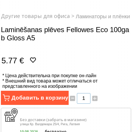
Сетевые товары
Другие товары для офиса >
Ламинаторы и плёнки
Смарт устройства
Laminēšanas plēves Fellowes Eco 100ga
ТВ, Фото и электроника
b Gloss A5
Автотовары
5.77 €
Renewd техника, Outlet
* Цена действительна при покупке он-лайн
* Внешний вид товара может отличаться от
представленного на изображении
–
Добавить в корзину
+
Без доставки (забрать в магазине)
улица Кр. Валдемара 25/4, Рига, Латвия
бесплатно
10.08.2026