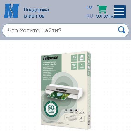
LV
Поддержка
клиентов
RU
КОРЗИНА
ПРОФИЛЬ
×
Спец. предложение
Войти
Зарегестрироваться
Услуги
Продукция apple
Компьютерная техника
Компьютерные аксессуары
Запомнить
Товары для офиса
Забыли пароль?