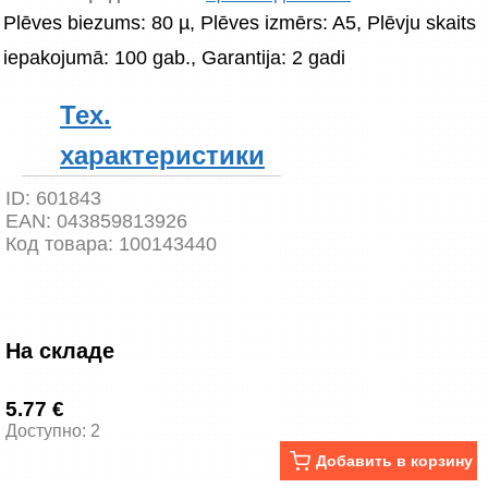
Plēves biezums: 80 µ, Plēves izmērs: A5, Plēvju skaits 
iepakojumā: 100 gab., Garantija: 2 gadi
Тех.
характеристики
ID:
601843
EAN:
043859813926
Код товара:
100143440
На складе
5.77 €
Доступно: 2
Добавить в корзину