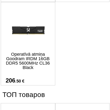
Operatīvā atmiņa
Goodram IRDM 16GB
DDR5 5600MHz CL36
Black
206
.50 €
ТОП товаров