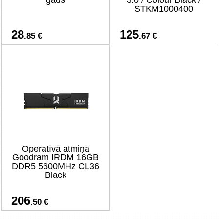
gads
3.0 / Colour Black /
STKM1000400
28
125
.85 €
.67 €
Operatīvā atmiņa
Goodram IRDM 16GB
DDR5 5600MHz CL36
Black
206
.50 €