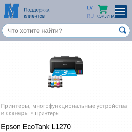
LV
Поддержка
клиентов
RU
КОРЗИНА
ПРОФИЛЬ
×
Спец. предложение
Войти
Зарегестрироваться
Услуги
Продукция apple
Компьютерная техника
Принтеры, многофункциональные устройства
Компьютерные аксессуары
Запомнить
и сканеры >
Принтеры
Товары для офиса
Epson EcoTank L1270
Забыли пароль?