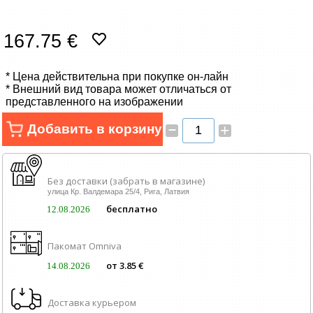
Сетевые товары
167.75 €
Смарт устройства
* Цена действительна при покупке он-лайн
ТВ, Фото и электроника
* Внешний вид товара может отличаться от
представленного на изображении
Автотовары
–
Добавить в корзину
+
Renewd техника, Outlet
Без доставки (забрать в магазине)
улица Кр. Валдемара 25/4, Рига, Латвия
бесплатно
12.08.2026
Пакомат Omniva
от 3.85 €
14.08.2026
Доставка курьером