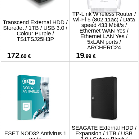
TP-Link Wireless Router /
Wi-Fi 5 (802.11ac) / Data
Transcend External HDD /
speed 433 Mbit/s /
StoreJet / 1TB / USB 3.0 /
Ethernet WAN Yes /
Colour Purple /
Ethernet LAN Yes /
TS1TSJ25H3P
5xLAN ports /
ARCHERC24
172
19
.60 €
.99 €
SEAGATE External HDD /
ESET NOD32 Antivirus 1
Expansion / 1TB / USB