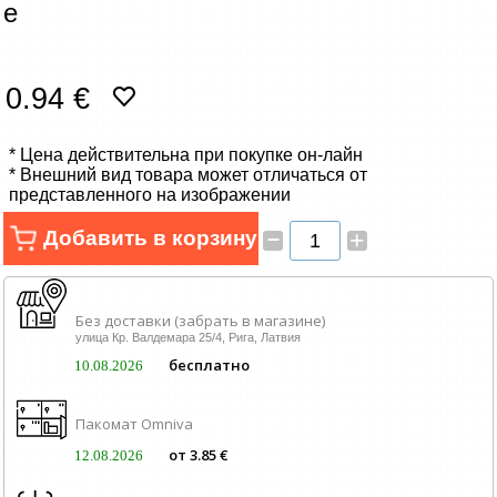
e
Сетевые товары
Смарт устройства
0.94 €
ТВ, Фото и электроника
* Цена действительна при покупке он-лайн
* Внешний вид товара может отличаться от
Автотовары
представленного на изображении
–
Renewd техника, Outlet
Добавить в корзину
+
Без доставки (забрать в магазине)
улица Кр. Валдемара 25/4, Рига, Латвия
бесплатно
10.08.2026
Пакомат Omniva
от 3.85 €
12.08.2026