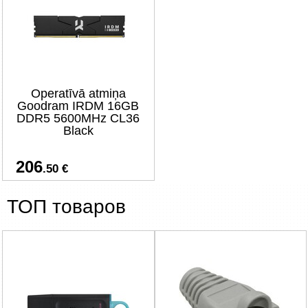
Operatīvā atmiņa
Goodram IRDM 16GB
DDR5 5600MHz CL36
Black
206
.50 €
ТОП товаров