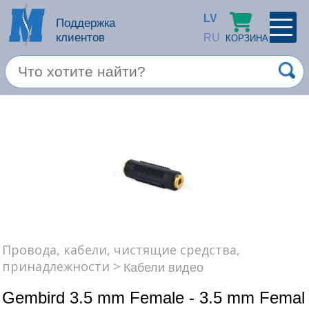
LV
Поддержка
клиентов
RU
КОРЗИНА
ПРОФИЛЬ
×
Спец. предложение
Войти
Зарегестрироваться
Услуги
Продукция apple
Компьютерная техника
Провода, кабели, чистящие средства,
Компьютерные аксессуары
Запомнить
принадлежности >
Кабели видео
Товары для офиса
Gembird 3.5 mm Female - 3.5 mm Femal
Забыли пароль?