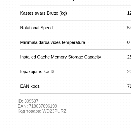
Kastes svars Brutto (kg)
1
Rotational Speed
5
Minimālā darba vides temperatūra
0 
Installed Cache Memory Storage Capacity
2
Iepakojums kastē
2
EAN kods
7
ID:
309537
EAN:
718037896199
Код товара:
WD23PURZ