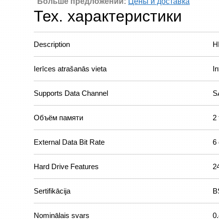
Больше предложений:
Цены и доставка
Тех. характеристики
Description
H
Ierīces atrašanās vieta
In
Supports Data Channel
S
Объём памяти
2 
External Data Bit Rate
6
Hard Drive Features
2
Sertifikācija
B
Nominālais svars
0