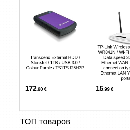
TP-Link Wireless
WR841N / Wi-Fi 4
Transcend External HDD /
Data speed 30
StoreJet / 1TB / USB 3.0 /
Ethernet WAN
Colour Purple / TS1TSJ25H3P
connection ty
Ethernet LAN Y
port
172
15
.60 €
.99 €
ТОП товаров