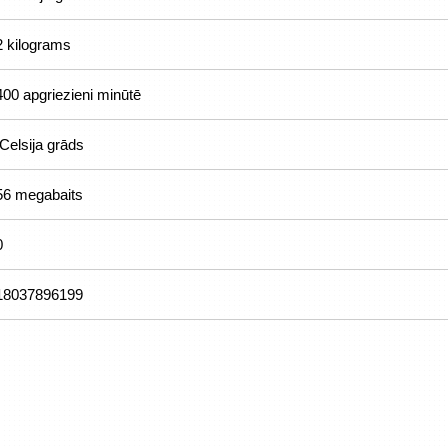
2 kilograms
400 apgriezieni minūtē
Celsija grāds
56 megabaits
0
18037896199