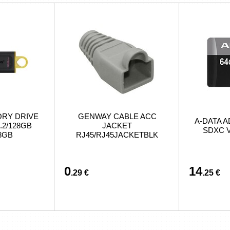
ORY DRIVE
GENWAY CABLE ACC
A-DATA A
.2/128GB
JACKET
SDXC V
8GB
RJ45/RJ45JACKETBLK
0
14
.29 €
.25 €