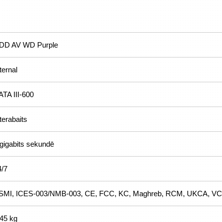
DD AV WD Purple
ternal
ATA III-600
terabaits
 gigabits sekundē
4/7
SMI, ICES-003/NMB-003, CE, FCC, KC, Maghreb, RCM, UKCA, VC
.45 kg