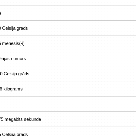
ā
0 Celsija grāds
6 mēnesis(-i)
ērijas numurs
0 Celsija grāds
.6 kilograms
75 megabits sekundē
5 Celsija grāds