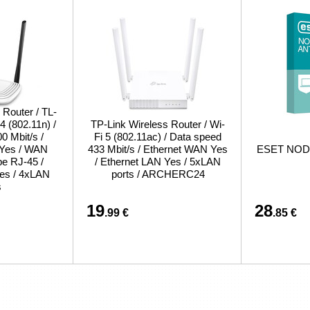
 Router / TL-
 (802.11n) /
TP-Link Wireless Router / Wi-
0 Mbit/s /
Fi 5 (802.11ac) / Data speed
 Yes / WAN
433 Mbit/s / Ethernet WAN Yes
ESET NOD32
pe RJ-45 /
/ Ethernet LAN Yes / 5xLAN
es / 4xLAN
ports / ARCHERC24
s
19
28
.99 €
.85 €