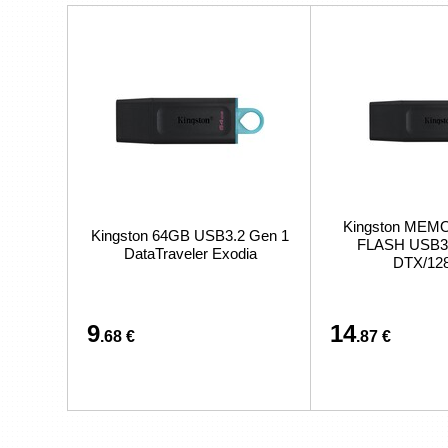
Kingston MEM
Kingston 64GB USB3.2 Gen 1
FLASH USB3
DataTraveler Exodia
DTX/12
9
14
.68 €
.87 €