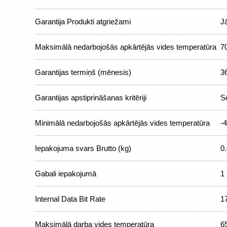
Garantija Produkti atgriežami
J
Maksimālā nedarbojošās apkārtējās vides temperatūra
7
Garantijas termiņš (mēnesis)
3
Garantijas apstiprināšanas kritēriji
S
Minimālā nedarbojošās apkārtējās vides temperatūra
-4
Iepakojuma svars Brutto (kg)
0
Gabali iepakojumā
1
Internal Data Bit Rate
1
Maksimālā darba vides temperatūra
6