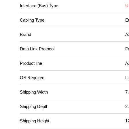
Interface (Bus) Type
U
Cabling Type
E
Brand
A
Data Link Protocol
F
Product line
A
OS Required
Li
Shipping Width
7
Shipping Depth
2
Shipping Height
1