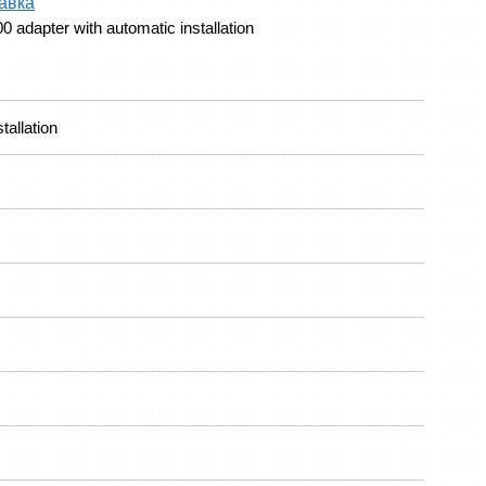
авка
dapter with automatic installation
allation