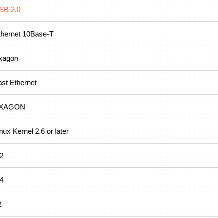
SB 2.0
thernet 10Base-T
xagon
ast Ethernet
XAGON
nux Kernel 2.6 or later
.2
.4
2