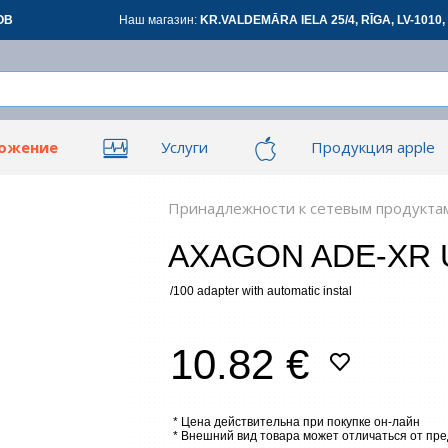
ОВ
Наш магазин:
KR.VALDEMĀRA IELA 25/4, RĪGA, LV-1010, 
ложение
Услуги
Продукция apple
Вой
Вой
ары для офиса
Сетевые товары
См
Принадлежности к сетевым продукта
AXAGON ADE-XR US
овары
Renewd техника, Outlet
/100 adapter with automatic instal
З
10.82 €
*
все
* Цена действительна при покупке он-лайн
* Внешний вид товара может отличаться от пр