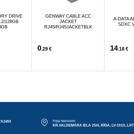
ORY DRIVE
GENWAY CABLE ACC
A-DATA A
.2/128GB
JACKET
SDXC V
8GB
RJ45/RJ45JACKETBLK
0
14
.29 €
.18 €
Наш магазин:
ГАЗИН
KR.VALDEMĀRA IELA 25/4, RĪGA, LV-1010, LAT