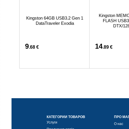
Kingston MEM
Kingston 64GB USB3.2 Gen 1
FLASH USB3
DataTraveler Exodia
DTX/12
9
14
.68 €
.89 €
КАТЕГОРИИ ТОВАРОВ
ПРО МА
Услуги
О нас