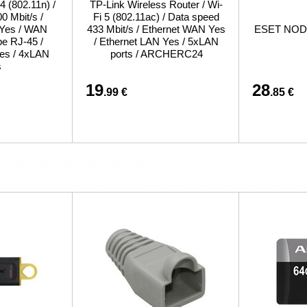
 (802.11n) /
TP-Link Wireless Router / Wi-
0 Mbit/s /
Fi 5 (802.11ac) / Data speed
 Yes / WAN
433 Mbit/s / Ethernet WAN Yes
ESET NOD32
pe RJ-45 /
/ Ethernet LAN Yes / 5xLAN
es / 4xLAN
ports / ARCHERC24
s
19
28
.99 €
.85 €