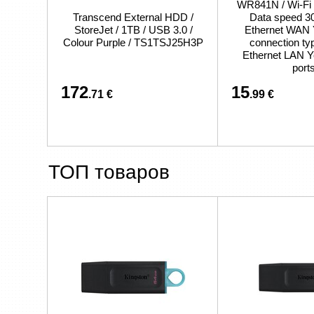
WR841N / Wi-Fi 4
Transcend External HDD /
Data speed 30
StoreJet / 1TB / USB 3.0 /
Ethernet WAN
Colour Purple / TS1TSJ25H3P
connection ty
Ethernet LAN Y
port
172
15
.71 €
.99 €
ТОП товаров