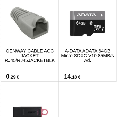
GENWAY CABLE ACC
A-DATA ADATA 64GB
JACKET
Micro SDXC V10 85MB/s
RJ45/RJ45JACKETBLK
Ad.
0
14
.29 €
.18 €