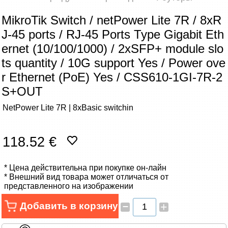
Сетевые товары
MikroTik Switch / netPower Lite 7R / 8xR
J-45 ports / RJ-45 Ports Type Gigabit Eth
Смарт устройства
ernet (10/100/1000) / 2xSFP+ module slo
ТВ, Фото и электроника
ts quantity / 10G support Yes / Power ove
r Ethernet (PoE) Yes / CSS610-1GI-7R-2
Автотовары
S+OUT
NetPower Lite 7R | 8xBasic switchin
Renewd техника, Outlet
118.52 €
* Цена действительна при покупке он-лайн
* Внешний вид товара может отличаться от
представленного на изображении
–
Добавить в корзину
+