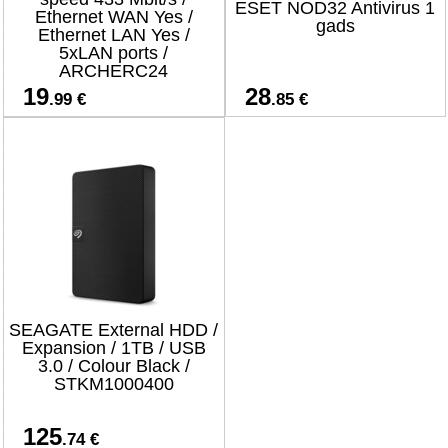
ESET NOD32 Antivirus 1
Ethernet WAN Yes /
gads
Ethernet LAN Yes /
5xLAN ports /
ARCHERC24
19
28
.99 €
.85 €
SEAGATE External HDD /
Expansion / 1TB / USB
3.0 / Colour Black /
STKM1000400
125
.74 €