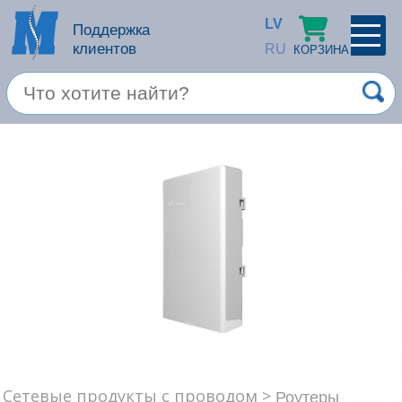
LV
Поддержка
клиентов
RU
КОРЗИНА
ПРОФИЛЬ
×
Спец. предложение
Войти
Зарегестрироваться
Услуги
Продукция apple
Компьютерная техника
Компьютерные аксессуары
Запомнить
Товары для офиса
Забыли пароль?
Сетевые продукты с проводом >
Роутеры