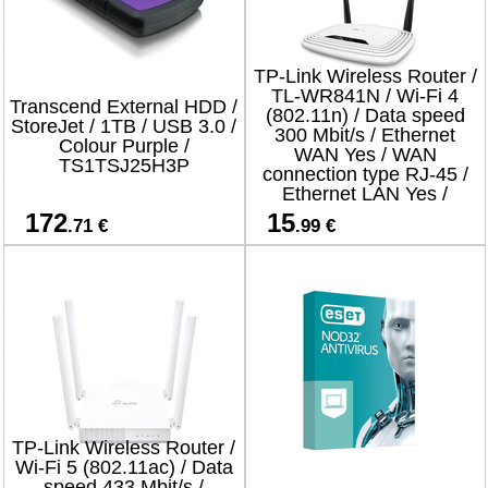
TP-Link Wireless Router /
TL-WR841N / Wi-Fi 4
Transcend External HDD /
(802.11n) / Data speed
StoreJet / 1TB / USB 3.0 /
300 Mbit/s / Ethernet
Colour Purple /
WAN Yes / WAN
TS1TSJ25H3P
connection type RJ-45 /
Ethernet LAN Yes /
4xLAN ports
172
15
.71 €
.99 €
TP-Link Wireless Router /
Wi-Fi 5 (802.11ac) / Data
speed 433 Mbit/s /