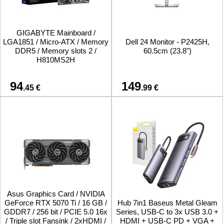
Сетевые товары
Смарт устройства
GIGABYTE Mainboard /
LGA1851 / Micro-ATX / Memory
Dell 24 Monitor - P2425H,
DDR5 / Memory slots 2 /
60.5cm (23.8")
ТВ, Фото и электроника
H810MS2H
Автотовары
94
149
.45 €
.99 €
Renewd техника, Outlet
Asus Graphics Card / NVIDIA
GeForce RTX 5070 Ti / 16 GB /
Hub 7in1 Baseus Metal Gleam
GDDR7 / 256 bit / PCIE 5.0 16x
Series, USB-C to 3x USB 3.0 +
/ Triple slot Fansink / 2xHDMI /
HDMI + USB-C PD + VGA +