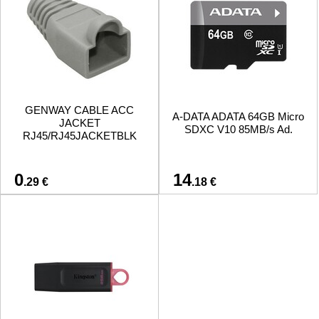
GENWAY CABLE ACC
A-DATA ADATA 64GB Micro
JACKET
SDXC V10 85MB/s Ad.
RJ45/RJ45JACKETBLK
0
14
.29 €
.18 €