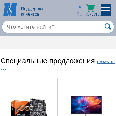
LV
Поддержка
клиентов
RU
КОРЗИНА
ПРОФИЛЬ
×
Спец. предложение
Войти
Зарегестрироваться
Услуги
Специальные предложения
Показать
Продукция apple
все
Компьютерная техника
Компьютерные аксессуары
Запомнить
Товары для офиса
Забыли пароль?