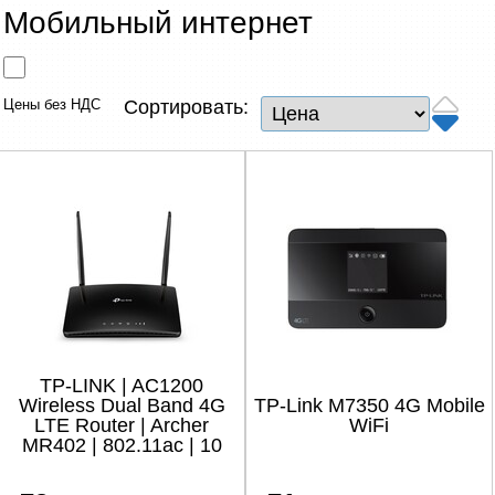
Сетевые товары
Мобильный интернет
Смарт устройства
Цены без НДС
Сортировать:
ТВ, Фото и электроника
Автотовары
Renewd техника, Outlet
TP-LINK | AC1200
Wireless Dual Band 4G
TP-Link M7350 4G Mobile
LTE Router | Archer
WiFi
MR402 | 802.11ac | 10