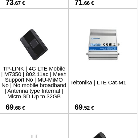
73
71
.67 €
.66 €
TP-LINK | 4G LTE Mobile
| M7350 | 802.11ac | Mesh
Support No | MU-MiMO
Teltonika | LTE Cat-M1
No | No mobile broadband
| Antenna type Internal |
Micro SD Up to 32GB
69
69
.68 €
.52 €