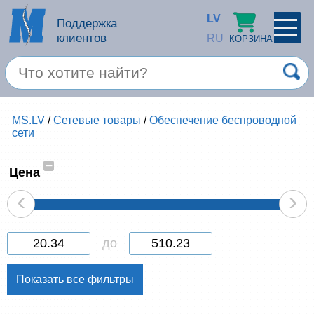
LV
Поддержка
клиентов
RU
КОРЗИНА
ПРОФИЛЬ
×
Спец. предложение
MS.LV
/
Сетевые товары
/
Обеспечение беспроводной
Войти
Зарегестрироваться
сети
Услуги
–
Цена
Продукция apple
‹
›
Компьютерная техника
до
Компьютерные аксессуары
Запомнить
Товары для офиса
Забыли пароль?