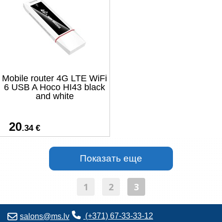
Mobile router 4G LTE WiFi
6 USB A Hoco HI43 black
and white
20
.34 €
1
2
3
(+371) 67-33-33-12
salons@ms.lv