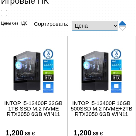
Игровые ПК
Сетевые товары
Смарт устройства
Цены без НДС
Сортировать:
ТВ, Фото и электроника
Автотовары
Renewd техника, Outlet
INTOP i5-12400F 32GB
INTOP i5-13400F 16GB
1TB SSD M.2 NVME
500SSD M.2 NVME+2TB
RTX3050 6GB WIN11
RTX3050 6GB WIN11
1,200
1,200
.89 €
.89 €