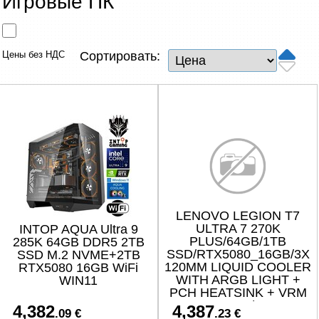
Игровые ПК
Сетевые товары
Смарт устройства
Цены без НДС
Сортировать:
ТВ, Фото и электроника
Автотовары
Renewd техника, Outlet
LENOVO LEGION T7
ULTRA 7 270K
INTOP AQUA Ultra 9
PLUS/64GB/1TB
285K 64GB DDR5 2TB
SSD/RTX5080_16GB/3X
SSD M.2 NVME+2TB
120MM LIQUID COOLER
RTX5080 16GB WiFi
WITH ARGB LIGHT +
WIN11
PCH HEATSINK + VRM
HEATSINK/W11H
4,382
4,387
.09 €
.23 €
(STORM GREY)