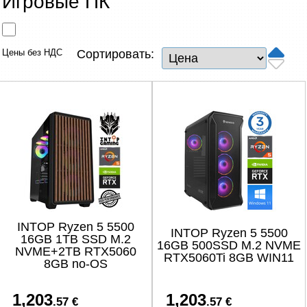
Игровые ПК
Сетевые товары
Смарт устройства
Цены без НДС
Сортировать:
ТВ, Фото и электроника
Автотовары
Renewd техника, Outlet
INTOP Ryzen 5 5500
INTOP Ryzen 5 5500
16GB 1TB SSD M.2
16GB 500SSD M.2 NVME
NVME+2TB RTX5060
RTX5060Ti 8GB WIN11
8GB no-OS
1,203
1,203
.57 €
.57 €