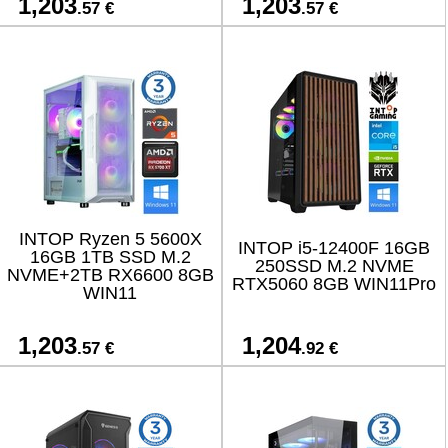
1,203
1,203
.57 €
.57 €
INTOP Ryzen 5 5600X
INTOP i5-12400F 16GB
16GB 1TB SSD M.2
250SSD M.2 NVME
NVME+2TB RX6600 8GB
RTX5060 8GB WIN11Pro
WIN11
1,203
1,204
.57 €
.92 €