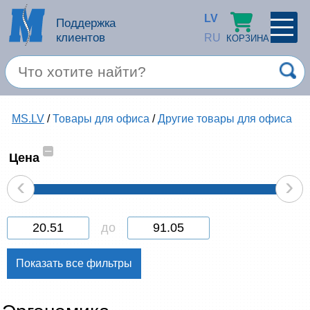
LV
Поддержка
клиентов
RU
КОРЗИНА
ПРОФИЛЬ
×
Спец. предложение
MS.LV
/
Товары для офиса
/
Другие товары для офиса
Войти
Зарегестрироваться
Услуги
–
Цена
‹
›
Продукция apple
Компьютерная техника
до
Компьютерные аксессуары
Запомнить
Товары для офиса
Забыли пароль?