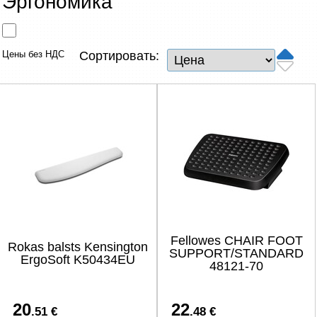
Эргономика
Сетевые товары
Смарт устройства
Цены без НДС
Сортировать:
ТВ, Фото и электроника
Автотовары
Renewd техника, Outlet
Fellowes CHAIR FOOT
Rokas balsts Kensington
SUPPORT/STANDARD
ErgoSoft K50434EU
48121-70
20
22
.51 €
.48 €