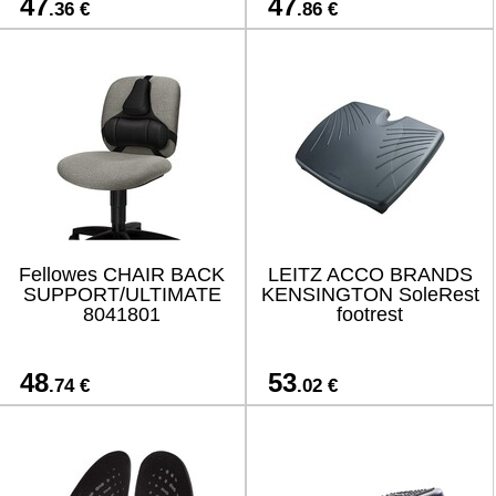
47
47
.36 €
.86 €
Fellowes CHAIR BACK
LEITZ ACCO BRANDS
SUPPORT/ULTIMATE
KENSINGTON SoleRest
8041801
footrest
48
53
.74 €
.02 €