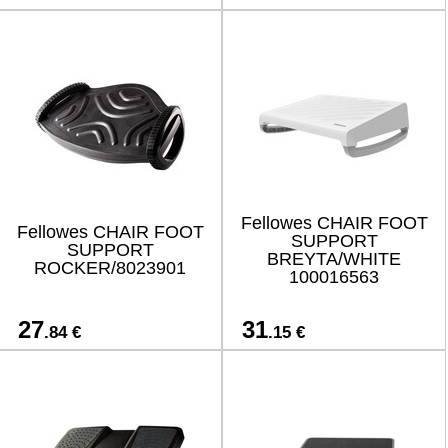
Fellowes CHAIR FOOT
Fellowes CHAIR FOOT
SUPPORT
SUPPORT
BREYTA/WHITE
ROCKER/8023901
100016563
27
31
.84 €
.15 €