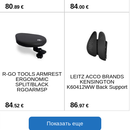
80
84
.89 €
.00 €
R-GO TOOLS ARMREST
LEITZ ACCO BRANDS
ERGONOMIC
KENSINGTON
SPLIT/BLACK
K60412WW Back Support
RGOARMSP
84
86
.52 €
.97 €