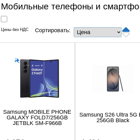
Сетевые товары
Мобильные телефоны и смартф
Смарт устройства
Цены без НДС
Сортировать:
ТВ, Фото и электроника
Автотовары
Renewd техника, Outlet
Samsung MOBILE PHONE
Samsung S26 Ultra 5G
GALAXY FOLD7/256GB
256GB Black
JETBLK SM-F966B