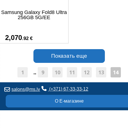
Samsung Galaxy Fold8 Ultra
256GB 5G/EE
2,070
.92 €
1
9
10
11
12
13
14
..
(+371) 67-33-33-12
salons@ms.lv