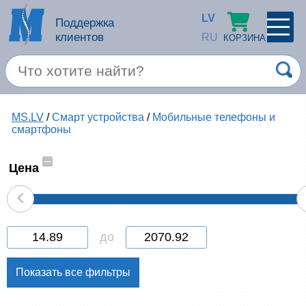
LV
Поддержка
клиентов
RU
КОРЗИНА
ПРОФИЛЬ
×
Спец. предложение
MS.LV
/
Смарт устройства
/
Мобильные телефоны и
Войти
Зарегестрироваться
смартфоны
Услуги
–
Цена
Продукция apple
‹
Компьютерная техника
до
Компьютерные аксессуары
Запомнить
Товары для офиса
Забыли пароль?