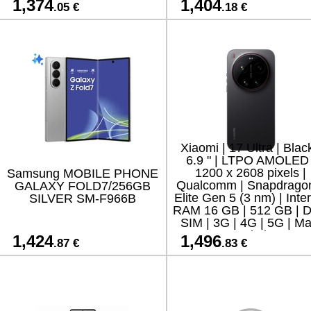
1,374
1,404
.05 €
.18 €
Xiaomi | 17 Ultra | Black
6.9 " | LTPO AMOLED 
1200 x 2608 pixels |
Samsung MOBILE PHONE
Qualcomm | Snapdrago
GALAXY FOLD7/256GB
Elite Gen 5 (3 nm) | Inte
SILVER SM-F966B
RAM 16 GB | 512 GB | D
SIM | 3G | 4G | 5G | Ma
camera resolution 50 
1,424
1,496
.87 €
.83 €