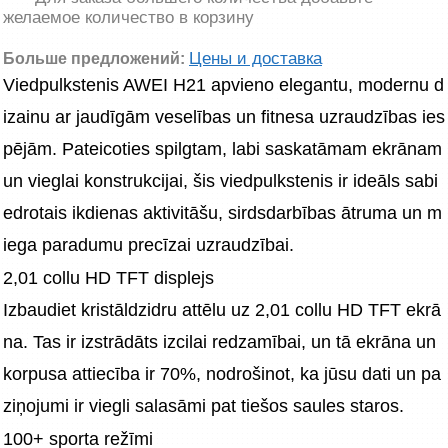
желаемое количество в корзину
Цены и доставка
Больше предложений:
Viedpulkstenis AWEI H21 apvieno elegantu, modernu d
izainu ar jaudīgām veselības un fitnesa uzraudzības ies
pējām. Pateicoties spilgtam, labi saskatāmam ekrānam 
un vieglai konstrukcijai, šis viedpulkstenis ir ideāls sabi
edrotais ikdienas aktivitāšu, sirdsdarbības ātruma un m
iega paradumu precīzai uzraudzībai.
2,01 collu HD TFT displejs
Izbaudiet kristāldzidru attēlu uz 2,01 collu HD TFT ekrā
na. Tas ir izstrādāts izcilai redzamībai, un tā ekrāna un 
korpusa attiecība ir 70%, nodrošinot, ka jūsu dati un pa
ziņojumi ir viegli salasāmi pat tiešos saules staros.
100+ sporta režīmi