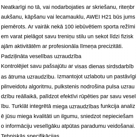
Neatkarīgi no tā, vai nodarbojaties ar skriešanu, riteņbr
aukšanu, kāpšanu vai lecamauklu, AWEI H21 būs jums 
piemērots. Ar vairāk nekā 100 iebūvētiem sporta režīmi
em varat pielāgot savu treniņu stilu un sekot līdzi fizisk
ajām aktivitātēm ar profesionāla līmeņa precizitāti.
Padziļināta veselības uzraudzība
Kontrolējiet savu pašsajūtu ar 
visas dienas sirdsdarbīb
. Izmantojot uzlabotu un pastāvīgi 
as ātruma uzraudzību
pilnveidotu algoritmu, pulkstenis nodrošina pulsa uzrau
dzību reāllaikā, palīdzot efektīvi rūpēties par savu vesel
ību. Turklāt integrētā 
 funkcija analiz
miega uzraudzības
ē jūsu miega kvalitāti un ilgumu, sniedzot nepieciešam
o informāciju veselīgāku atpūtas paradumu veidošanai.
Tehniskās specifikācijas