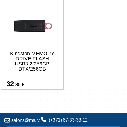
Kingston MEMORY
DRIVE FLASH
USB3.2/256GB
DTX/256GB
32
.35 €
(+371) 67-33-33-12
salons@ms.lv