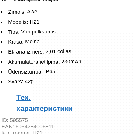
 Awei
Zīmols:
 H21
Modelis:
 Viedpulkstenis
Tips:
 Melna
Krāsa:
 2,01 collas
Ekrāna izmērs:
 230mAh
Akumulatora ietilpība:
 IP65
Ūdensizturība:
 42g
Svars:
Тех.
характеристики
ID:
595575
EAN:
6954284006811
Код товара:
H21