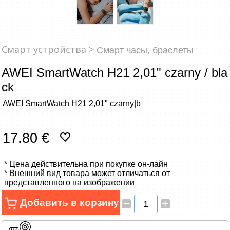
Сетевые товары
Смарт устройства
Смарт устройства >
Смарт часы, браслеты
ТВ, Фото и электроника
AWEI SmartWatch H21 2,01" czarny / bla
Автотовары
ck
AWEI SmartWatch H21 2,01" czarny|b
Renewd техника, Outlet
17.80 €
* Цена действительна при покупке он-лайн
* Внешний вид товара может отличаться от
представленного на изображении
–
Добавить в корзину
+