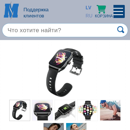
LV
Поддержка
клиентов
RU
КОРЗИНА
ПРОФИЛЬ
×
Спец. предложение
Войти
Зарегестрироваться
Услуги
Продукция apple
Компьютерная техника
Компьютерные аксессуары
Запомнить
Товары для офиса
Забыли пароль?