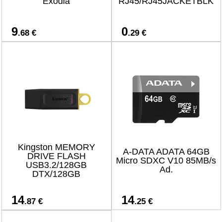
Exodia
RJ45/RJ45JACKETBLK
9
0
.68 €
.29 €
Kingston MEMORY
A-DATA ADATA 64GB
DRIVE FLASH
Micro SDXC V10 85MB/s
USB3.2/128GB
Ad.
DTX/128GB
14
14
.87 €
.25 €