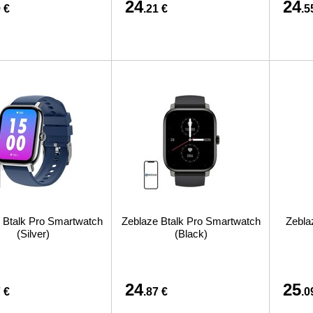
24
24
 €
.21 €
.5
 Btalk Pro Smartwatch
Zeblaze Btalk Pro Smartwatch
Zebla
(Silver)
(Black)
24
25
 €
.87 €
.0