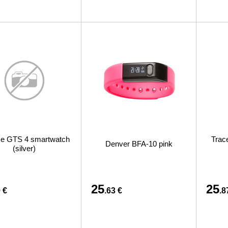
ze GTS 4 smartwatch
Trac
Denver BFA-10 pink
(silver)
25
25
 €
.63 €
.8