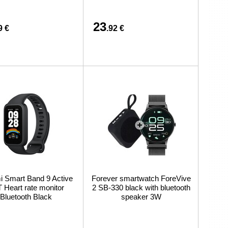
23
9 €
.92 €
i Smart Band 9 Active
Forever smartwatch ForeVive
 Heart rate monitor
2 SB-330 black with bluetooth
Bluetooth Black
speaker 3W