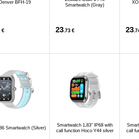
Denver BFH-19
XO 
Smartwatch (Gray)
23
23
 €
.73 €
.7
Smartwatch 1,83" IP68 with
Smart
86 Smartwatch (Silver)
call function Hoco Y44 silver
call f