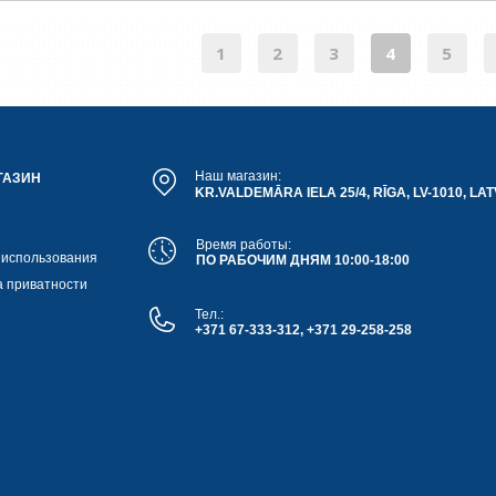
1
2
3
4
5
Наш магазин:
ГАЗИН
KR.VALDEMĀRA IELA 25/4, RĪGA, LV-1010, LAT
Время работы:
 использования
ПО РАБОЧИМ ДНЯМ 10:00-18:00
а приватности
Тел.:
+371 67-333-312, +371 29-258-258