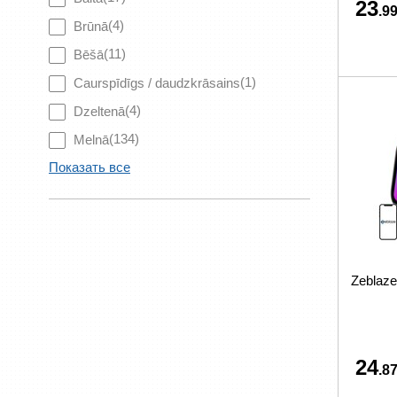
23
.99
(4)
Brūnā
(11)
Bēšā
(1)
Caurspīdīgs / daudzkrāsains
(4)
Dzeltenā
(134)
Melnā
Показать все
Zeblaze
24
.87