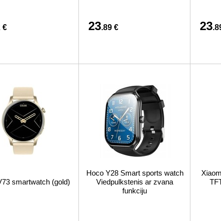
23
23
 €
.89 €
.8
Hoco Y28 Smart sports watch
Xiaom
V73 smartwatch (gold)
Viedpulkstenis ar zvana
TFT
funkciju