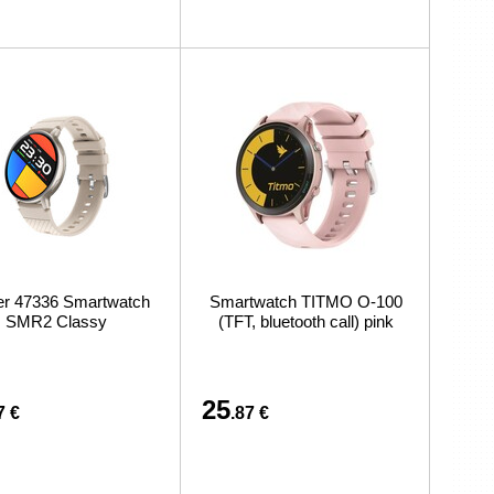
er 47336 Smartwatch
Smartwatch TITMO O-100
SMR2 Classy
(TFT, bluetooth call) pink
25
7 €
.87 €