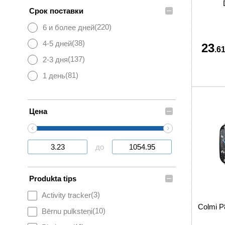
–
Срок поставки
(220)
6 и более дней
(38)
4-5 дней
23
.61
(137)
2-3 дня
(81)
1 день
–
Цена
‹
›
до
–
Produkta tips
(3)
Activity tracker
Colmi P
(10)
Bērnu pulksteņi