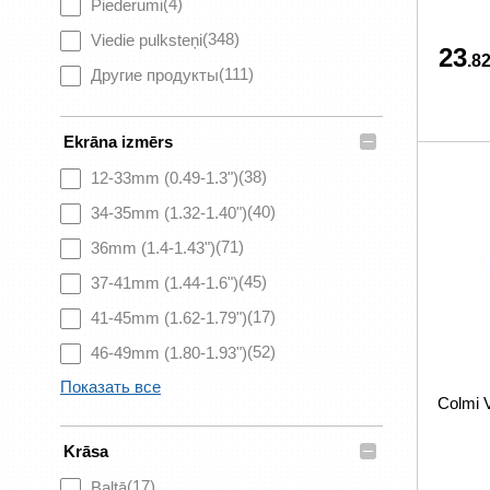
(4)
Piederumi
(348)
Viedie pulksteņi
23
.82
(111)
Другие продукты
–
Ekrāna izmērs
(38)
12-33mm (0.49-1.3")
(40)
34-35mm (1.32-1.40")
(71)
36mm (1.4-1.43")
(45)
37-41mm (1.44-1.6")
(17)
41-45mm (1.62-1.79")
(52)
46-49mm (1.80-1.93")
Показать все
Colmi 
–
Krāsa
(17)
Baltā