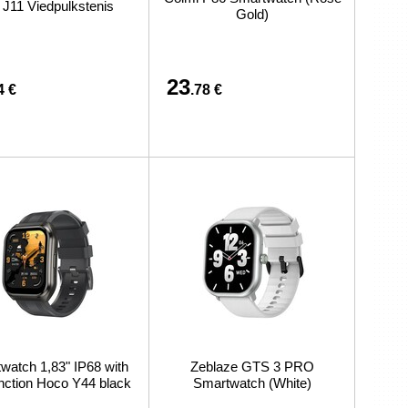
J11 Viedpulkstenis
связано с покупкой или доставкой товаров
Gold)
23
4 €
.78 €
watch 1,83" IP68 with
Zeblaze GTS 3 PRO
unction Hoco Y44 black
Smartwatch (White)