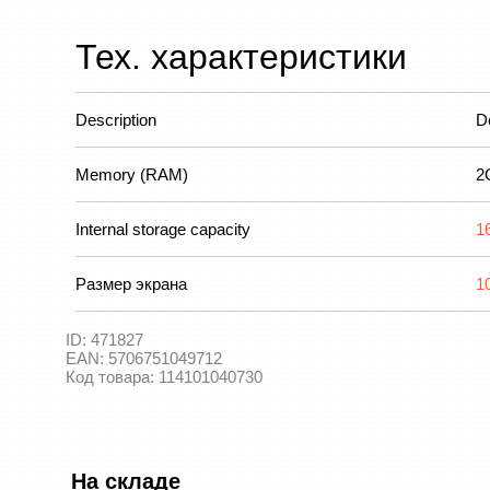
Тех. характеристики
Description
D
Memory (RAM)
2
Internal storage capacity
1
Размер экрана
1
ID:
471827
EAN:
5706751049712
Код товара:
114101040730
На складе