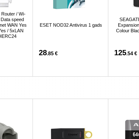
 Router / Wi-
/ Data speed
SEAGATE 
ernet WAN Yes
ESET NOD32 Antivirus 1 gads
Expansion 
Yes / 5xLAN
Colour Bl
CHERC24
28
125
.85 €
.54 €