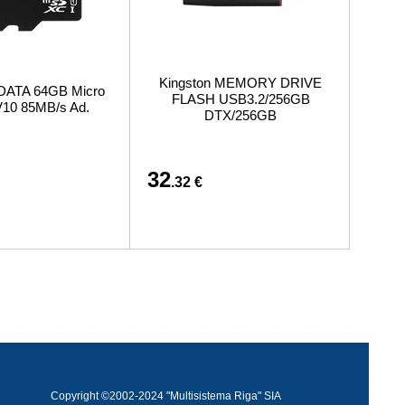
Kingston MEMORY DRIVE
DATA 64GB Micro
FLASH USB3.2/256GB
10 85MB/s Ad.
DTX/256GB
32
.32 €
Copyright ©2002-2024 "Multisistema Riga" SIA