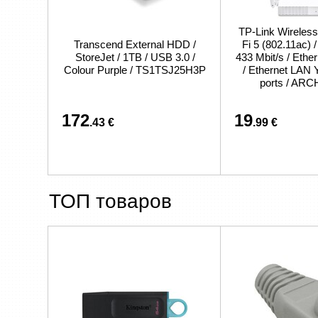
TP-Link Wireless
Transcend External HDD /
Fi 5 (802.11ac) 
StoreJet / 1TB / USB 3.0 /
433 Mbit/s / Eth
Colour Purple / TS1TSJ25H3P
/ Ethernet LAN 
ports / AR
172
19
.43 €
.99 €
ТОП товаров