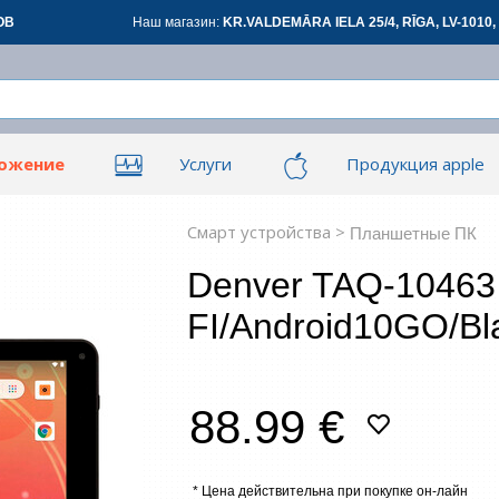
ОВ
Наш магазин:
KR.VALDEMĀRA IELA 25/4, RĪGA, LV-1010, 
ложение
Услуги
Продукция apple
Вой
Вой
ары для офиса
Сетевые товары
См
Смарт устройства >
Планшетные ПК
Denver TAQ-10463
овары
Renewd техника, Outlet
FI/Android10GO/Bl
З
88.99 €
*
все
* Цена действительна при покупке он-лайн