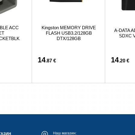
BLE ACC
Kingston MEMORY DRIVE
A-DATA A
ET
FLASH USB3.2/128GB
SDXC V
ACKETBLK
DTX/128GB
14
14
.87 €
.20 €
Наш магазин:
ГАЗИН