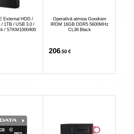
External HDD /
Operatīvā atmiņa Goodram
/ 1TB / USB 3.0 /
IRDM 16GB DDR5 5600MHz
ack / STKM1000400
CL36 Black
206
.50 €