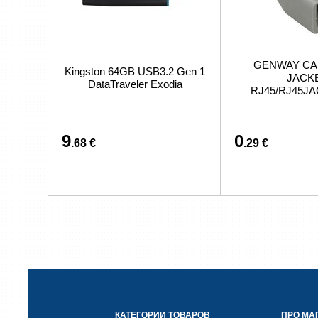
GENWAY CA
Kingston 64GB USB3.2 Gen 1
JACK
DataTraveler Exodia
RJ45/RJ45J
9
0
.68 €
.29 €
КАТЕГОРИИ ТОВАРОВ
ПРО МА