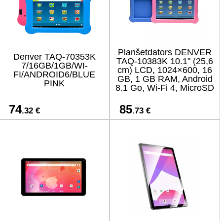
Planšetdators DENVER
Denver TAQ-70353K
TAQ-10383K 10.1" (25,6
7/16GB/1GB/WI-
cm) LCD, 1024×600, 16
FI/ANDROID6/BLUE
GB, 1 GB RAM, Android
PINK
8.1 Go, Wi‑Fi 4, MicroSD
74
85
.32 €
.73 €