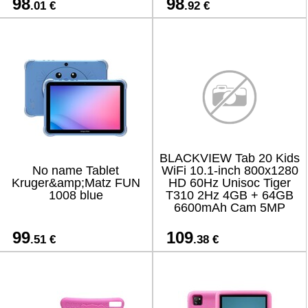
98
98
.01 €
.92 €
BLACKVIEW Tab 20 Kids
No name Tablet
WiFi 10.1-inch 800x1280
Kruger&amp;Matz FUN
HD 60Hz Unisoc Tiger
1008 blue
T310 2Hz 4GB + 64GB
6600mAh Cam 5MP
99
109
.51 €
.38 €