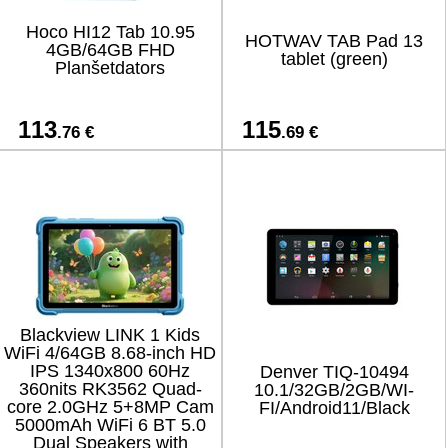
Hoco HI12 Tab 10.95
HOTWAV TAB Pad 13
4GB/64GB FHD
tablet (green)
Planšetdators
113
115
.76 €
.69 €
Blackview LINK 1 Kids
WiFi 4/64GB 8.68-inch HD
IPS 1340x800 60Hz
Denver TIQ-10494
360nits RK3562 Quad-
10.1/32GB/2GB/WI-
core 2.0GHz 5+8MP Cam
FI/Android11/Black
5000mAh WiFi 6 BT 5.0
Dual Speakers with