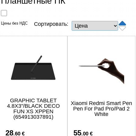
Планшетные ПК
Сетевые товары
Смарт устройства
Цены без НДС
Сортировать:
ТВ, Фото и электроника
Автотовары
Renewd техника, Outlet
GRAPHIC TABLET
Xiaomi Redmi Smart Pen
4.8X3"/BLACK DECO
Pen For Pad Pro/Pad 2
FUN XS XPPEN
White
(654913037891)
28
55
.60 €
.00 €