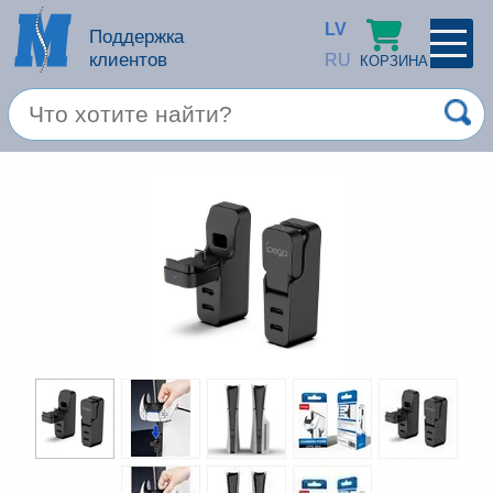
LV
Поддержка
клиентов
RU
КОРЗИНА
ПРОФИЛЬ
×
Спец. предложение
Войти
Зарегестрироваться
Услуги
Продукция apple
Компьютерная техника
Компьютерные аксессуары
Запомнить
Товары для офиса
Забыли пароль?