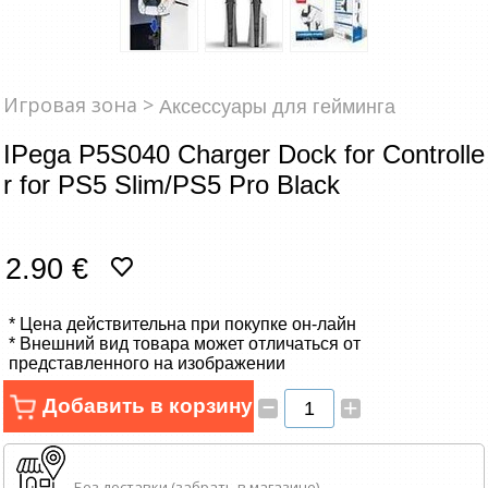
Сетевые товары
Смарт устройства
Игровая зона >
Аксессуары для гейминга
ТВ, Фото и электроника
IPega P5S040 Charger Dock for Controlle
Автотовары
r for PS5 Slim/PS5 Pro Black
Renewd техника, Outlet
2.90 €
* Цена действительна при покупке он-лайн
* Внешний вид товара может отличаться от
представленного на изображении
–
Добавить в корзину
+
Без доставки (забрать в магазине)