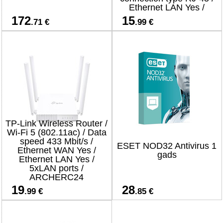
Ethernet LAN Yes /
4xLAN ports
172
15
.71 €
.99 €
TP-Link Wireless Router /
Wi-Fi 5 (802.11ac) / Data
speed 433 Mbit/s /
ESET NOD32 Antivirus 1
Ethernet WAN Yes /
gads
Ethernet LAN Yes /
5xLAN ports /
ARCHERC24
19
28
.99 €
.85 €