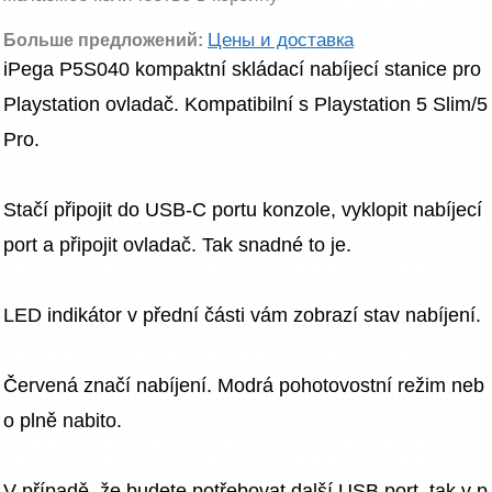
Цены и доставка
Больше предложений:
iPega P5S040 kompaktní skládací nabíjecí stanice pro 
Playstation ovladač. Kompatibilní s Playstation 5 Slim/5 
Pro.
Stačí připojit do USB-C portu konzole, vyklopit nabíjecí 
port a připojit ovladač. Tak snadné to je.
LED indikátor v přední části vám zobrazí stav nabíjení.
Červená značí nabíjení. Modrá pohotovostní režim neb
o plně nabito.
V případě, že budete potřebovat další USB port, tak v p