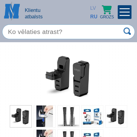
LV
Klientu
atbalsts
RU
GROZS
PROFILS
×
Spec. piedāvājums
Ieiet
Reģistrēties
Servisa pakalpojumi
Apple produkti
Datortehnika
Datoru piederumi
Atcerēties
Biroja preces
Aizmirsāt paroli?