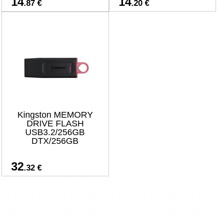
14
14
.87 €
.20 €
Kingston MEMORY
DRIVE FLASH
USB3.2/256GB
DTX/256GB
32
.32 €