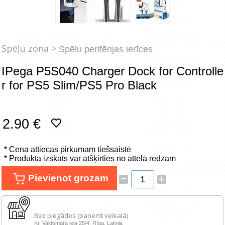
Tīkla produkti
Viedierīces
Spēļu zona >
Spēļu perifērijas ierīces
TV, Foto un elektronika
IPega P5S040 Charger Dock for Controlle
Autopreces
r for PS5 Slim/PS5 Pro Black
Renewd tehnika, Outlet
2.90 €
* Cena attiecas pirkumam tiešsaistē
* Produkta izskats var atšķirties no attēlā redzam
–
Pievienot grozam
+
Bez piegādes (paņemt veikalā)
Kr. Valdemāra iela 25/4, Rīga, Latvija