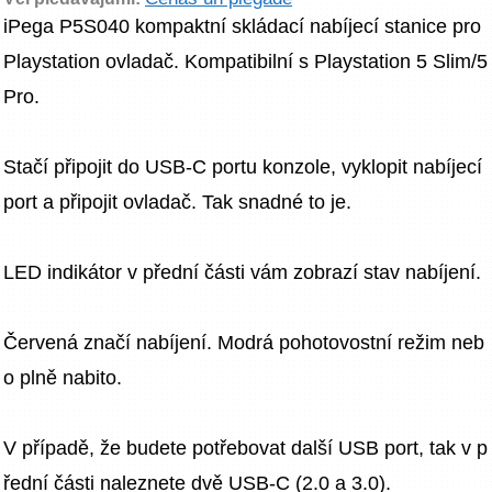
iPega P5S040 kompaktní skládací nabíjecí stanice pro 
Playstation ovladač. Kompatibilní s Playstation 5 Slim/5 
Pro.
Stačí připojit do USB-C portu konzole, vyklopit nabíjecí 
port a připojit ovladač. Tak snadné to je.
LED indikátor v přední části vám zobrazí stav nabíjení.
Červená značí nabíjení. Modrá pohotovostní režim neb
o plně nabito.
V případě, že budete potřebovat další USB port, tak v p
řední části naleznete dvě USB-C (2.0 a 3.0).