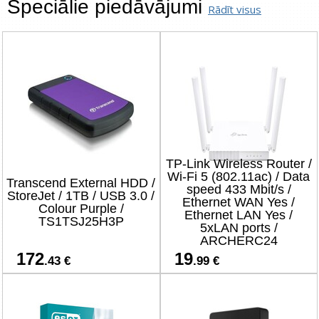
Speciālie piedāvājumi
Rādīt visus
TP-Link Wireless Router /
Wi-Fi 5 (802.11ac) / Data
Transcend External HDD /
speed 433 Mbit/s /
StoreJet / 1TB / USB 3.0 /
Ethernet WAN Yes /
Colour Purple /
Ethernet LAN Yes /
TS1TSJ25H3P
5xLAN ports /
ARCHERC24
172
19
.43 €
.99 €