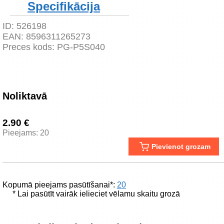
Specifikācija
ID:
526198
EAN:
8596311265273
Preces kods:
PG-P5S040
Noliktavā
2.90 €
Pieejams: 20
Pievienot grozam
Kopumā pieejams pasūtīšanai*:
20
* Lai pasūtīt vairāk ielieciet vēlamu skaitu grozā