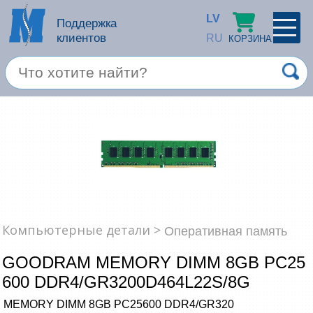
LV
Поддержка
клиентов
RU
КОРЗИНА
ПРОФИЛЬ
×
Спец. предложение
Войти
Зарегестрироваться
Услуги
Продукция apple
Компьютерная техника
Компьютерные детали >
Оперативная память
Компьютерные аксессуары
GOODRAM MEMORY DIMM 8GB PC25
Запомнить
600 DDR4/GR3200D464L22S/8G
Товары для офиса
MEMORY DIMM 8GB PC25600 DDR4/GR320
Забыли пароль?