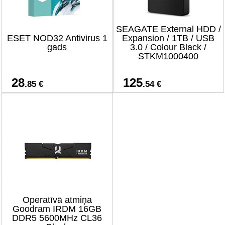
SEAGATE External HDD /
ESET NOD32 Antivirus 1
Expansion / 1TB / USB
gads
3.0 / Colour Black /
STKM1000400
28
125
.85 €
.54 €
Operatīvā atmiņa
Goodram IRDM 16GB
DDR5 5600MHz CL36