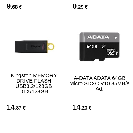
9
0
.68 €
.29 €
Kingston MEMORY
A-DATA ADATA 64GB
DRIVE FLASH
Micro SDXC V10 85MB/s
USB3.2/128GB
Ad.
DTX/128GB
14
14
.87 €
.20 €