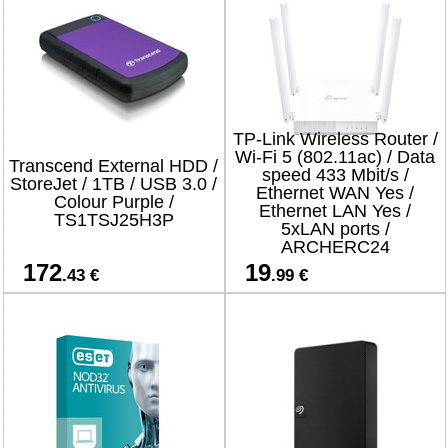
TP-Link Wireless Router /
Wi-Fi 5 (802.11ac) / Data
Transcend External HDD /
speed 433 Mbit/s /
StoreJet / 1TB / USB 3.0 /
Ethernet WAN Yes /
Colour Purple /
Ethernet LAN Yes /
TS1TSJ25H3P
5xLAN ports /
ARCHERC24
172
19
.43 €
.99 €