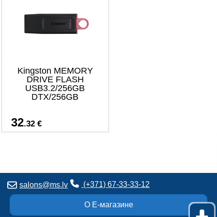
Kingston MEMORY
DRIVE FLASH
USB3.2/256GB
DTX/256GB
32
.32 €
(+371) 67-33-33-12
salons@ms.lv