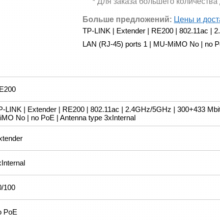
* Для заказа большего количества
Больше предложений:
Цены и дост
TP-LINK | Extender | RE200 | 802.11ac | 2.
LAN (RJ-45) ports 1 | MU-MiMO No | no Po
E200
P-LINK | Extender | RE200 | 802.11ac | 2.4GHz/5GHz | 300+433 Mbit/s
iMO No | no PoE | Antenna type 3xInternal
xtender
Internal
0/100
o PoE