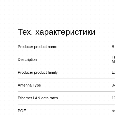
Тех. характеристики
Producer product name
R
T
Description
M
Producer product family
E
Antenna Type
3x
Ethernet LAN data rates
1
POE
n