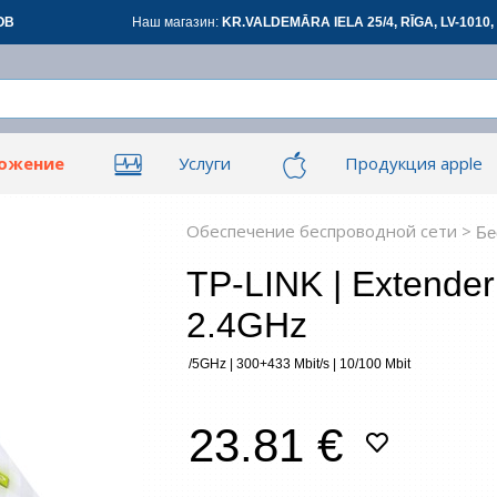
ОВ
Наш магазин:
KR.VALDEMĀRA IELA 25/4, RĪGA, LV-1010, 
ложение
Услуги
Продукция apple
Вой
Вой
ары для офиса
Сетевые товары
См
Обеспечение беспроводной сети >
Бе
TP-LINK | Extender
овары
Renewd техника, Outlet
2.4GHz
З
/5GHz | 300+433 Mbit/s | 10/100 Mbit
*
все
23.81 €