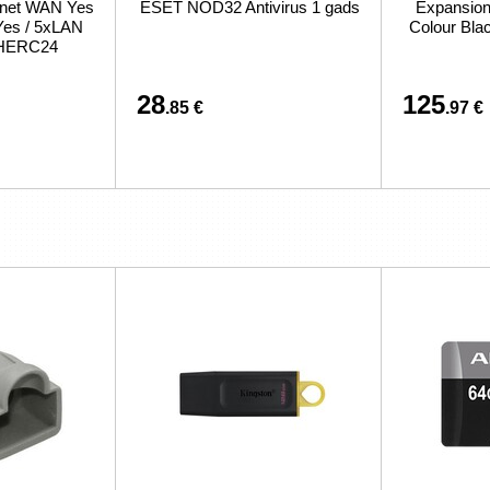
ernet WAN Yes
ESET NOD32 Antivirus 1 gads
Expansion 
Yes / 5xLAN
Colour Bl
CHERC24
28
125
.85 €
.97 €