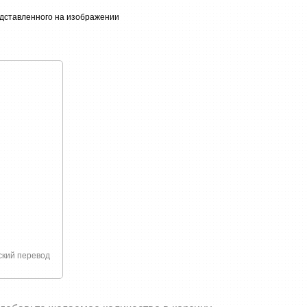
связано с покупкой или доставкой товаров
едставленного на изображении
ский перевод