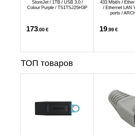
StoreJet / 1TB / USB 3.0 /
433 Mbit/s / Eth
Colour Purple / TS1TSJ25H3P
/ Ethernet LAN 
ports / AR
173
19
.00 €
.99 €
ТОП товаров