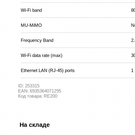
Wi-Fi band
8
MU-MiMO
N
Frequency Band
2
Wi-Fi data rate (max)
3
Ethernet LAN (RJ-45) ports
1
ID:
253315
EAN:
6935364071295
Код товара:
RE200
На складе