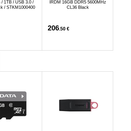
/ 1TB / USB 3.0 /
IRDM 16GB DDR5 5600MHz
ack / STKM1000400
CL36 Black
206
.50 €