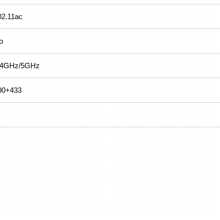
02.11ac
o
.4GHz/5GHz
00+433