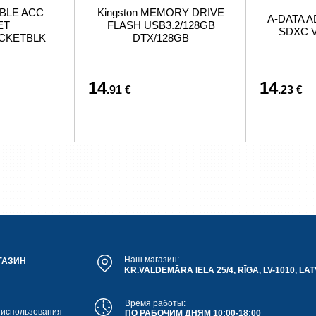
BLE ACC
Kingston MEMORY DRIVE
A-DATA A
ET
FLASH USB3.2/128GB
SDXC V
ACKETBLK
DTX/128GB
14
14
.91 €
.23 €
Наш магазин:
ГАЗИН
KR.VALDEMĀRA IELA 25/4, RĪGA, LV-1010, LAT
Время работы:
 использования
ПО РАБОЧИМ ДНЯМ 10:00-18:00