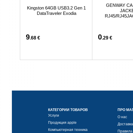
GENWAY CA
Kingston 64GB USB3.2 Gen 1
JACK
DataTraveler Exodia
RJ45/RJ45J
9
0
.68 €
.29 €
КАТЕГОРИИ ТОВАРОВ
ПРО МА
Услуги
О нас
Продукция apple
Доставка
Компьютерная техника
Правила