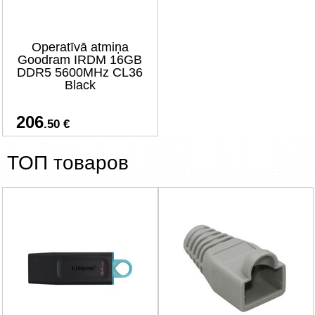
Operatīvā atmiņa
Goodram IRDM 16GB
DDR5 5600MHz CL36
Black
206
.50 €
ТОП товаров