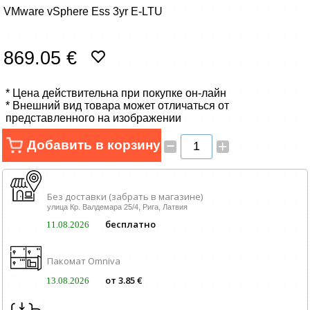
Сетевые товары
VMware vSphere Ess 3yr E-LTU
Смарт устройства
869.05 €
ТВ, Фото и электроника
* Цена действительна при покупке он-лайн
* Внешний вид товара может отличаться от
Автотовары
представленного на изображении
–
Добавить в корзину
+
Renewd техника, Outlet
Без доставки (забрать в магазине)
улица Кр. Валдемара 25/4, Рига, Латвия
бесплатно
11.08.2026
Пакомат Omniva
от 3.85 €
13.08.2026