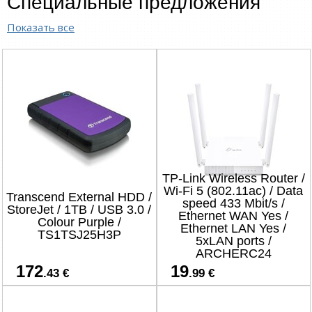
Специальные предложения
Показать все
TP-Link Wireless Router /
Wi-Fi 5 (802.11ac) / Data
Transcend External HDD /
speed 433 Mbit/s /
StoreJet / 1TB / USB 3.0 /
Ethernet WAN Yes /
Colour Purple /
Ethernet LAN Yes /
TS1TSJ25H3P
5xLAN ports /
ARCHERC24
172
19
.43 €
.99 €