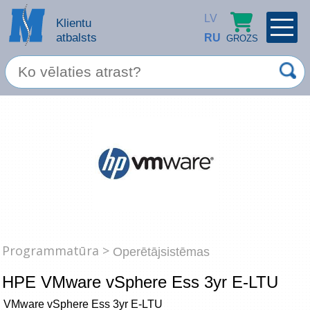
LV
Klientu
atbalsts
RU
GROZS
PROFILS
×
Spec. piedāvājums
Ieiet
Reģistrēties
Servisa pakalpojumi
Apple produkti
Datortehnika
Programmatūra >
Datoru piederumi
Operētājsistēmas
Atcerēties
HPE VMware vSphere Ess 3yr E-LTU
Biroja preces
Aizmirsāt paroli?
VMware vSphere Ess 3yr E-LTU