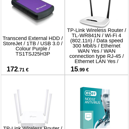
TP-Link Wireless Router /
TL-WR841N / Wi-Fi 4
Transcend External HDD /
(802.11n) / Data speed
StoreJet / 1TB / USB 3.0 /
300 Mbit/s / Ethernet
Colour Purple /
WAN Yes / WAN
TS1TSJ25H3P
connection type RJ-45 /
Ethernet LAN Yes /
4xLAN ports
172
15
.71 €
.99 €
TP-Link Wireless Router /