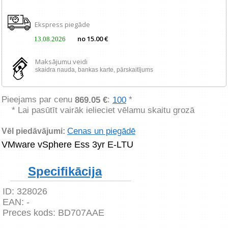
Ekspress piegāde
no 15.00 €
13.08.2026
Maksājumu veidi
skaidra nauda, ​​bankas karte, pārskaitījums
Pieejams par cenu
:
*
869.05 €
100
* Lai pasūtīt vairāk ielieciet vēlamu skaitu grozā
Cenas un piegādē
Vēl piedāvājumi:
VMware vSphere Ess 3yr E-LTU
Specifikācija
ID:
328026
EAN:
-
Preces kods:
BD707AAE