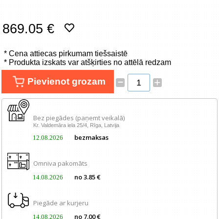
Tīkla produkti
869.05 €
Viedierīces
* Cena attiecas pirkumam tiešsaistē
TV, Foto un elektronika
* Produkta izskats var atšķirties no attēlā redzam
Autopreces
–
Pievienot grozam
+
Renewd tehnika, Outlet
Bez piegādes (paņemt veikalā)
Kr. Valdemāra iela 25/4, Rīga, Latvija
bezmaksas
12.08.2026
Omniva pakomāts
no 3.85 €
14.08.2026
Piegāde ar kurjeru
no 7.00 €
14.08.2026