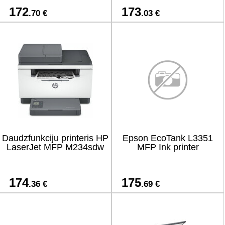
172
173
.70 €
.03 €
Daudzfunkciju printeris HP
Epson EcoTank L3351
LaserJet MFP M234sdw
MFP Ink printer
174
175
.36 €
.69 €