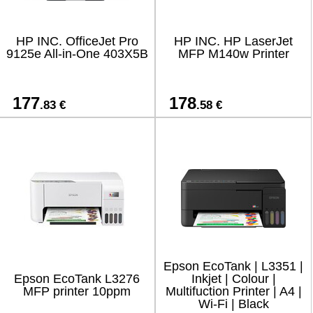
HP INC. OfficeJet Pro
HP INC. HP LaserJet
9125e All-in-One 403X5B
MFP M140w Printer
177
178
.83 €
.58 €
Epson EcoTank | L3351 |
Epson EcoTank L3276
Inkjet | Colour |
MFP printer 10ppm
Multifuction Printer | A4 |
Wi-Fi | Black