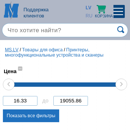
LV
Поддержка
клиентов
RU
КОРЗИНА
ПРОФИЛЬ
×
Спец. предложение
MS.LV
/
Товары для офиса
/
Принтеры,
Войти
Зарегестрироваться
многофункциональные устройства и сканеры
Услуги
–
Цена
Продукция apple
‹
›
Компьютерная техника
до
Компьютерные аксессуары
Запомнить
Товары для офиса
Забыли пароль?