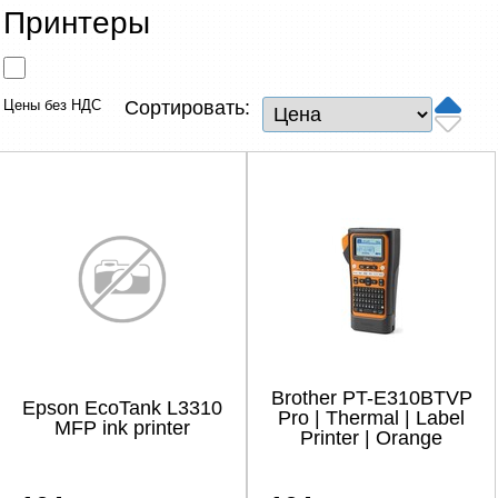
Сетевые товары
Принтеры
Смарт устройства
Цены без НДС
Сортировать:
ТВ, Фото и электроника
Автотовары
Renewd техника, Outlet
Brother PT-E310BTVP
Epson EcoTank L3310
Pro | Thermal | Label
MFP ink printer
Printer | Orange