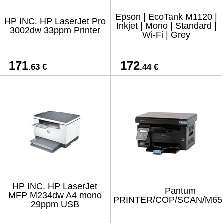
Epson | EcoTank M1120 |
HP INC. HP LaserJet Pro
Inkjet | Mono | Standard |
3002dw 33ppm Printer
Wi-Fi | Grey
171
172
.63 €
.44 €
HP INC. HP LaserJet
Pantum
MFP M234dw A4 mono
PRINTER/COP/SCAN/M6
29ppm USB