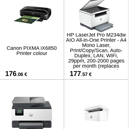
HP LaserJet Pro M234dw
AIO All-in-One Printer - A4
Mono Laser,
Canon PIXMA iX6850
Print/Copy/Scan, Auto-
Printer colour
Duplex, LAN, WiFi,
29ppm, 200-2000 pages
per month (replaces
M130fw, M234dwe)
176
177
.06 €
.57 €