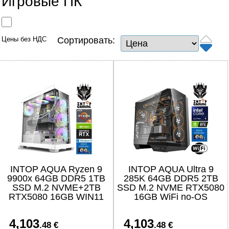
Игровые ПК
Сетевые товары
Смарт устройства
Цены без НДС
Сортировать:
ТВ, Фото и электроника
Автотовары
Renewd техника, Outlet
INTOP AQUA Ryzen 9
INTOP AQUA Ultra 9
9900x 64GB DDR5 1TB
285K 64GB DDR5 2TB
SSD M.2 NVME+2TB
SSD M.2 NVME RTX5080
RTX5080 16GB WIN11
16GB WiFi no-OS
4,103
4,103
.48 €
.48 €