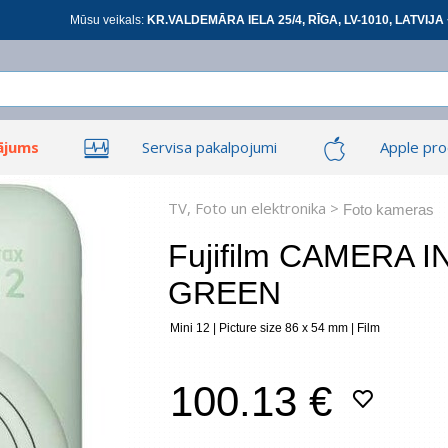
Mūsu veikals:
KR.VALDEMĀRA IELA 25/4, RĪGA, LV-1010, LATVIJA 
ājums
Servisa pakalpojumi
Apple pro
Ieiet
Ieiet
Tīkla produkti
Viedierīces
TV, Foto un elektronika >
Foto kameras
Fujifilm CAMERA 
GREEN
At
Mini 12 | Picture size 86 x 54 mm | Film
*
visi
100.13 €