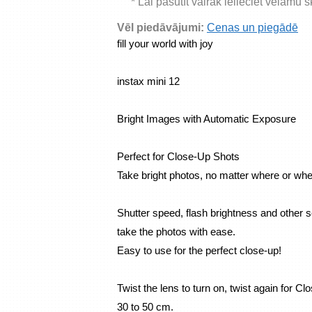
* Lai pasūtīt vairāk ielieciet vēlamu 
Vēl piedāvājumi:
Cenas un piegādē
fill your world with joy
instax mini 12
Bright Images with Automatic Exposure
Perfect for Close-Up Shots
Take bright photos, no matter where or whe
Shutter speed, flash brightness and other se
take the photos with ease.
Easy to use for the perfect close-up!
Twist the lens to turn on, twist again for C
30 to 50 cm.