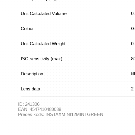
Unit Calculated Volume
0
Colour
G
Unit Calculated Weight
0
ISO sensitivity (max)
8
Description
fi
Lens data
2
ID:
241306
EAN:
4547410489088
Preces kods:
INSTAXMINI12MINTGREEN