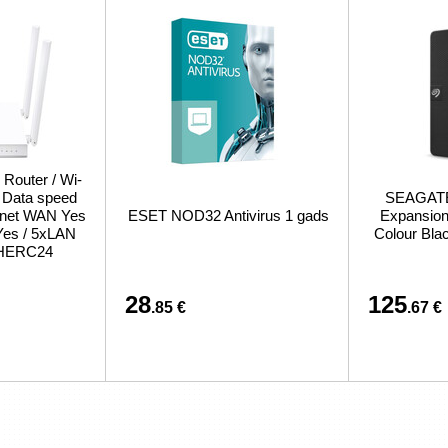
 Router / Wi-
/ Data speed
SEAGATE 
ernet WAN Yes
ESET NOD32 Antivirus 1 gads
Expansion 
Yes / 5xLAN
Colour Bl
CHERC24
28
125
.85 €
.67 €