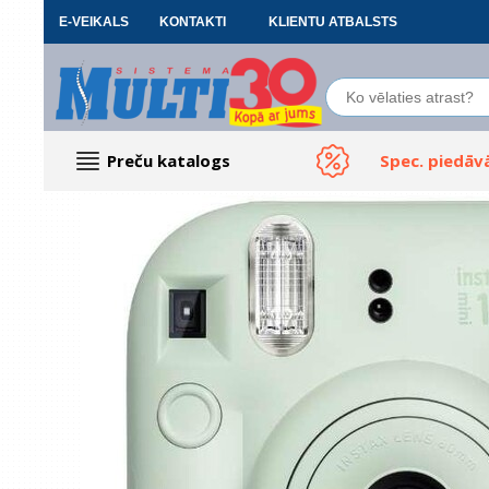
E-VEIKALS
KONTAKTI
KLIENTU ATBALSTS
Preču katalogs
Spec. piedāv
Datoru piederumi
Biroja preces
Renewd tehnika, Outlet