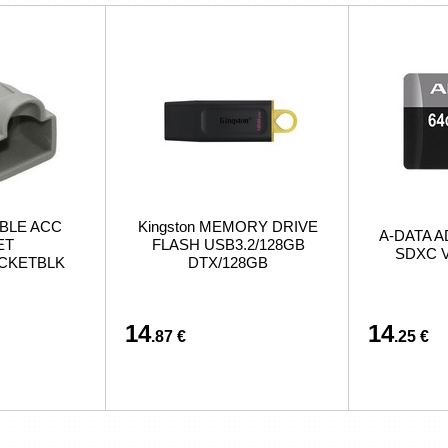
BLE ACC
Kingston MEMORY DRIVE
A-DATA A
ET
FLASH USB3.2/128GB
SDXC V
ACKETBLK
DTX/128GB
14
14
.87 €
.25 €