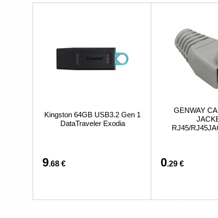
GENWAY CA
Kingston 64GB USB3.2 Gen 1
JACK
DataTraveler Exodia
RJ45/RJ45J
9
0
.68 €
.29 €