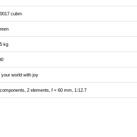
.0017 cubm
reen
.5 kg
00
ll your world with joy
 components, 2 elements, f = 60 mm, 1:12.7