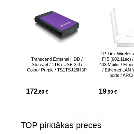
TP-Link Wireless
Transcend External HDD /
Fi 5 (802.11ac) 
StoreJet / 1TB / USB 3.0 /
433 Mbit/s / Eth
Colour Purple / TS1TSJ25H3P
/ Ethernet LAN 
ports / AR
172
19
.60 €
.99 €
TOP pirktākas preces