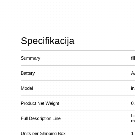
Specifikācija
Summary
fi
Battery
A
Model
in
Product Net Weight
0
L
Full Description Line
m
Units per Shipping Box
1