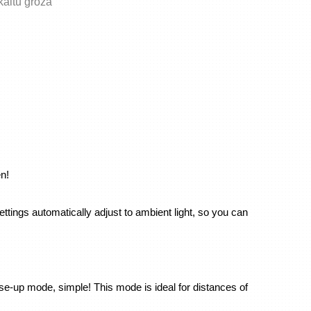
skaitu grozā
n!
ttings automatically adjust to ambient light, so you can 
lose-up mode, simple! This mode is ideal for distances of 