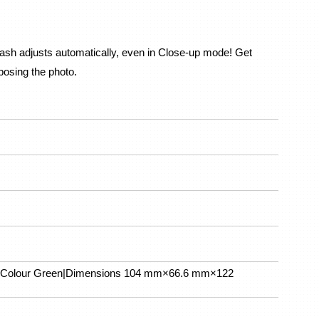
Flash adjusts automatically, even in Close-up mode! Get 
xposing the photo.
 x2|Colour Green|Dimensions 104 mm×66.6 mm×122