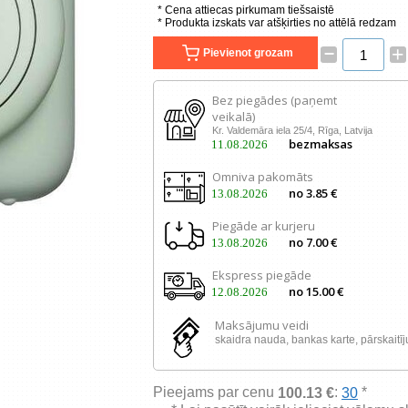
* Cena attiecas pirkumam tiešsaistē
* Produkta izskats var atšķirties no attēlā redzam
–
+
Pievienot grozam
Bez piegādes (paņemt
veikalā)
Kr. Valdemāra iela 25/4, Rīga, Latvija
bezmaksas
11.08.2026
Omniva pakomāts
no 3.85 €
13.08.2026
Piegāde ar kurjeru
no 7.00 €
13.08.2026
Ekspress piegāde
no 15.00 €
12.08.2026
Maksājumu veidi
skaidra nauda, ​​bankas karte, pārskaitī
Pieejams par cenu
:
*
100.13 €
30