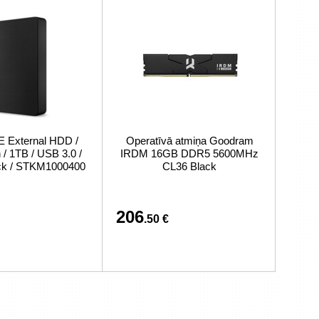
External HDD /
Operatīvā atmiņa Goodram
/ 1TB / USB 3.0 /
IRDM 16GB DDR5 5600MHz
ack / STKM1000400
CL36 Black
206
.50 €