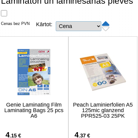
Laminatori un laminēšanas plēves
Tīkla produkti
Viedierīces
Cenas bez PVN
Kārtot:
TV, Foto un elektronika
Autopreces
Renewd tehnika, Outlet
Genie Laminating Film
Peach Laminierfolien A5
Laminating Bags 25 pcs
125mic glanzend
A6
PPR525-03 25PK
4
4
.15 €
.37 €