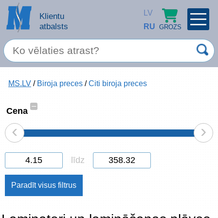
LV
Klientu
atbalsts
RU
GROZS
PROFILS
×
Spec. piedāvājums
MS.LV
/
Biroja preces
/
Citi biroja preces
Ieiet
Reģistrēties
Servisa pakalpojumi
–
Cena
‹
›
Apple produkti
Datortehnika
līdz
Datoru piederumi
Atcerēties
Biroja preces
Aizmirsāt paroli?