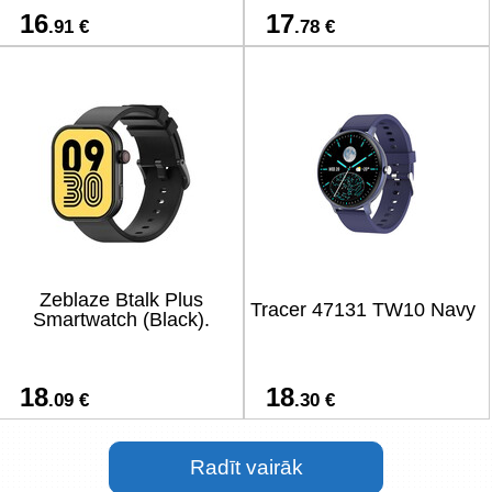
16
17
.91 €
.78 €
Zeblaze Btalk Plus
Tracer 47131 TW10 Navy
Smartwatch (Black).
18
18
.09 €
.30 €