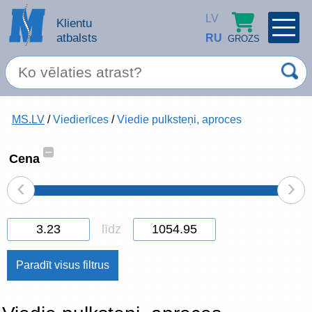
LV
Klientu
atbalsts
RU
GROZS
PROFILS
×
Spec. piedāvājums
MS.LV
/
Viedierīces
/
Viedie pulksteņi, aproces
Ieiet
Reģistrēties
Servisa pakalpojumi
–
Cena
‹
›
Apple produkti
Datortehnika
līdz
Datoru piederumi
Atcerēties
Biroja preces
Aizmirsāt paroli?