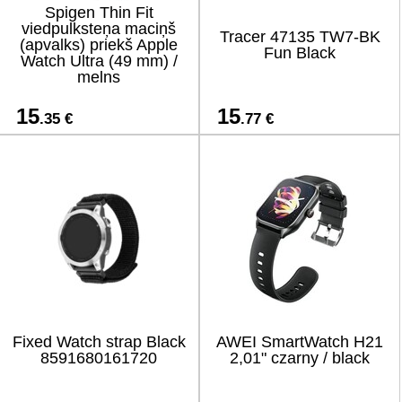
Spigen Thin Fit
viedpulksteņa maciņš
Tracer 47135 TW7-BK
(apvalks) priekš Apple
Fun Black
Watch Ultra (49 mm) /
melns
15
15
.35 €
.77 €
Fixed Watch strap Black
AWEI SmartWatch H21
8591680161720
2,01" czarny / black