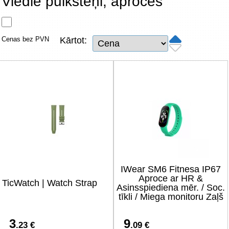
Viedie pulksteņi, aproces
Tīkla produkti
Viedierīces
Cenas bez PVN
Kārtot:
TV, Foto un elektronika
Autopreces
Renewd tehnika, Outlet
IWear SM6 Fitnesa IP67
Aproce ar HR &
TicWatch | Watch Strap
Asinsspiediena mēr. / Soc.
tīkli / Miega monitoru Zaļš
3
9
.23 €
.09 €