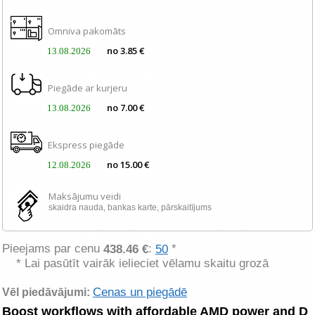
Omniva pakomāts
no 3.85 €
13.08.2026
Piegāde ar kurjeru
no 7.00 €
13.08.2026
Ekspress piegāde
no 15.00 €
12.08.2026
Maksājumu veidi
skaidra nauda, ​​bankas karte, pārskaitījums
Pieejams par cenu
:
*
438.46 €
50
* Lai pasūtīt vairāk ielieciet vēlamu skaitu grozā
Cenas un piegādē
Vēl piedāvājumi:
Boost workflows with affordable AMD power and D