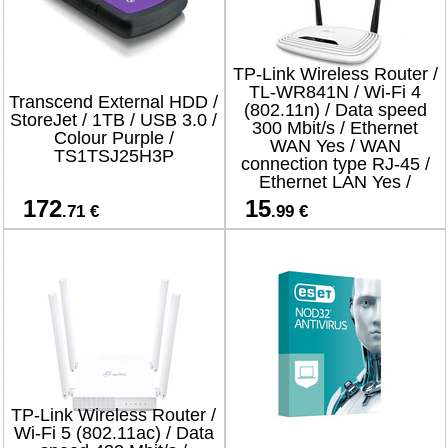
TP-Link Wireless Router /
TL-WR841N / Wi-Fi 4
Transcend External HDD /
(802.11n) / Data speed
StoreJet / 1TB / USB 3.0 /
300 Mbit/s / Ethernet
Colour Purple /
WAN Yes / WAN
TS1TSJ25H3P
connection type RJ-45 /
Ethernet LAN Yes /
4xLAN ports
172
15
.71 €
.99 €
TP-Link Wireless Router /
Wi-Fi 5 (802.11ac) / Data