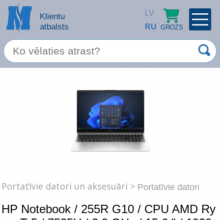
LV
Klientu
atbalsts
RU
GROZS
PROFILS
×
Spec. piedāvājums
Ieiet
Reģistrēties
Servisa pakalpojumi
Apple produkti
Datortehnika
Datoru piederumi
Atcerēties
Portatīvie datori un aksesuāri >
Portatīvie datori
Biroja preces
HP Notebook / 255R G10 / CPU AMD Ry
Aizmirsāt paroli?