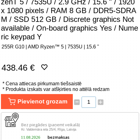
zenT 5 / 7535U / 2.9 GHz / 15.6 " / 1920
Tīkla produkti
x 1080 pixels / RAM 8 GB / DDR5-SDRA
M / SSD 512 GB / Discrete graphics Not
Viedierīces
available / On-board graphics Yes / Nume
ric keypad Y
TV, Foto un elektronika
255R G10 | AMD Ryzen™ 5 | 7535U | 15.6 "
Autopreces
438.46 €
Renewd tehnika, Outlet
* Cena attiecas pirkumam tiešsaistē
* Produkta izskats var atšķirties no attēlā redzam
–
Pievienot grozam
+
Bez piegādes (paņemt veikalā)
Kr. Valdemāra iela 25/4, Rīga, Latvija
bezmaksas
11.08.2026