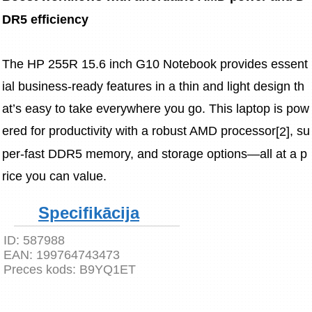
DR5 efficiency
The HP 255R 15.6 inch G10 Notebook provides essent
ial business-ready features in a thin and light design th
at’s easy to take everywhere you go. This laptop is pow
ered for productivity with a robust AMD processor
, su
[2]
per-fast DDR5 memory, and storage options—all at a p
rice you can value.
Specifikācija
ID:
587988
EAN:
199764743473
Preces kods:
B9YQ1ET