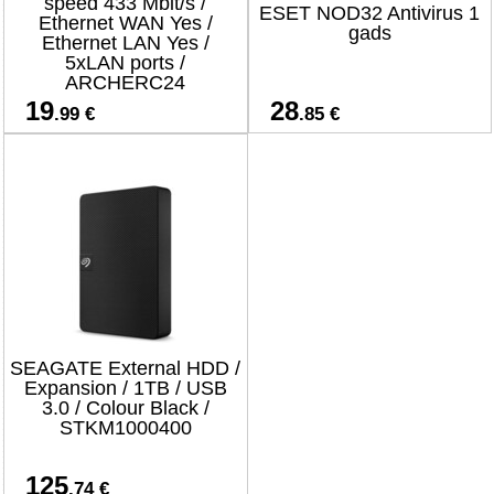
speed 433 Mbit/s /
ESET NOD32 Antivirus 1
Ethernet WAN Yes /
gads
Ethernet LAN Yes /
5xLAN ports /
ARCHERC24
19
28
.99 €
.85 €
SEAGATE External HDD /
Expansion / 1TB / USB
3.0 / Colour Black /
STKM1000400
125
.74 €