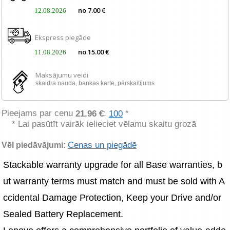
no 7.00 €
12.08.2026
Ekspress piegāde
no 15.00 €
11.08.2026
Maksājumu veidi
skaidra nauda, ​​bankas karte, pārskaitījums
Pieejams par cenu
:
*
21.96 €
100
* Lai pasūtīt vairāk ielieciet vēlamu skaitu grozā
Cenas un piegādē
Vēl piedāvājumi:
Stackable warranty upgrade for all Base warranties, b
ut warranty terms must match and must be sold with A
ccidental Damage Protection, Keep your Drive and/or 
Sealed Battery Replacement.