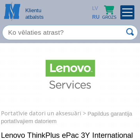
LV
Klientu
atbalsts
RU
GROZS
PROFILS
×
Spec. piedāvājums
Ieiet
Reģistrēties
Servisa pakalpojumi
Apple produkti
Datortehnika
Portatīvie datori un aksesuāri >
Datoru piederumi
Papildus garantija
Atcerēties
portatīvajiem datoriem
Biroja preces
Lenovo ThinkPlus ePac 3Y International
Aizmirsāt paroli?