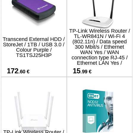
TP-Link Wireless Router /
TL-WR841N / Wi-Fi 4
Transcend External HDD /
(802.11n) / Data speed
StoreJet / 1TB / USB 3.0 /
300 Mbit/s / Ethernet
Colour Purple /
WAN Yes / WAN
TS1TSJ25H3P
connection type RJ-45 /
Ethernet LAN Yes /
4xLAN ports
172
15
.60 €
.99 €
TP-Link Wireless Router /