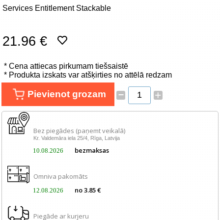
Tīkla produkti
Services Entitlement Stackable
Viedierīces
21.96 €
TV, Foto un elektronika
* Cena attiecas pirkumam tiešsaistē
* Produkta izskats var atšķirties no attēlā redzam
Autopreces
–
Pievienot grozam
+
Renewd tehnika, Outlet
Bez piegādes (paņemt veikalā)
Kr. Valdemāra iela 25/4, Rīga, Latvija
bezmaksas
10.08.2026
Omniva pakomāts
no 3.85 €
12.08.2026
Piegāde ar kurjeru