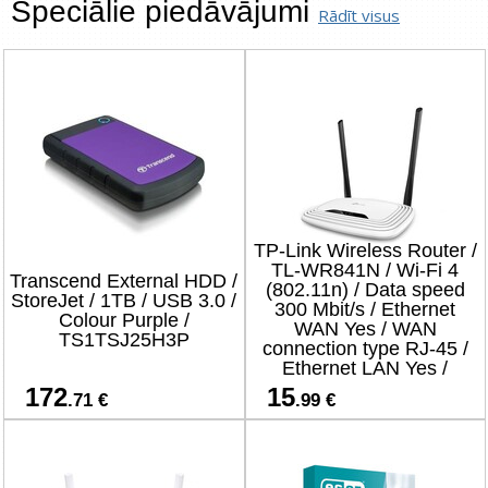
Speciālie piedāvājumi
Rādīt visus
TP-Link Wireless Router /
TL-WR841N / Wi-Fi 4
Transcend External HDD /
(802.11n) / Data speed
StoreJet / 1TB / USB 3.0 /
300 Mbit/s / Ethernet
Colour Purple /
WAN Yes / WAN
TS1TSJ25H3P
connection type RJ-45 /
Ethernet LAN Yes /
4xLAN ports
172
15
.71 €
.99 €