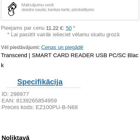
Maksājumu veidi
skaidra nauda, ​​bankas karte, pārskaitījums
Pieejams par cenu
:
*
11.22 €
50
* Lai pasūtīt vairāk ielieciet vēlamu skaitu grozā
Cenas un piegādē
Vēl piedāvājumi:
Transcend | SMART CARD READER USB PC/SC Blac
k
Specifikācija
ID:
298977
EAN:
8139265854959
Preces kods:
EZ100PU-B-N68
Noliktavā