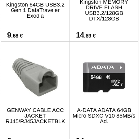
Kingston MEMORY
Kingston 64GB USB3.2
DRIVE FLASH
Gen 1 DataTraveler
USB3.2/128GB
Exodia
DTX/128GB
9
14
.68 €
.89 €
GENWAY CABLE ACC
A-DATA ADATA 64GB
JACKET
Micro SDXC V10 85MB/s
RJ45/RJ45JACKETBLK
Ad.