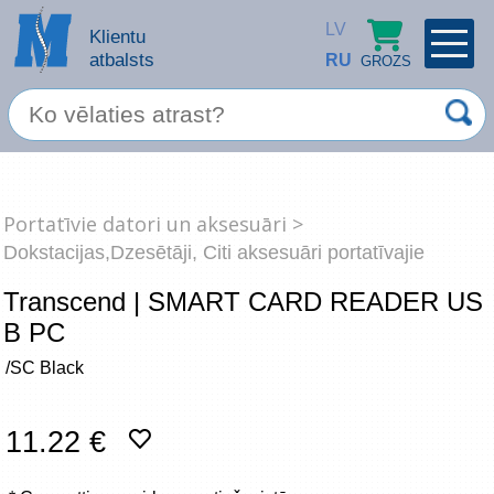
LV
Klientu
atbalsts
RU
GROZS
PROFILS
×
Spec. piedāvājums
Ieiet
Reģistrēties
Portatīvie datori un aksesuāri >
Servisa pakalpojumi
Dokstacijas,Dzesētāji, Citi aksesuāri portatīvajie
Apple produkti
Transcend | SMART CARD READER US
B PC
Datortehnika
/SC Black
Datoru piederumi
Atcerēties
11.22 €
Biroja preces
Aizmirsāt paroli?