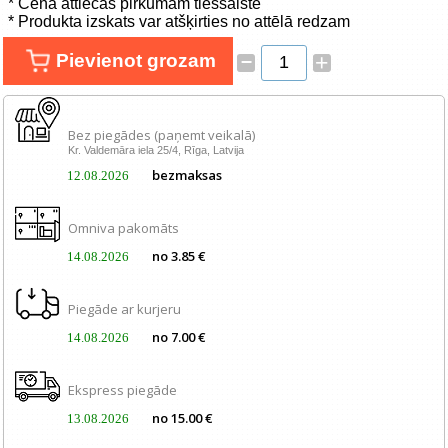
* Cena attiecas pirkumam tiešsaistē
Tīkla produkti
* Produkta izskats var atšķirties no attēlā redzam
–
Pievienot grozam
+
Viedierīces
TV, Foto un elektronika
Bez piegādes (paņemt veikalā)
Kr. Valdemāra iela 25/4, Rīga, Latvija
Autopreces
bezmaksas
12.08.2026
Renewd tehnika, Outlet
Omniva pakomāts
no 3.85 €
14.08.2026
Piegāde ar kurjeru
no 7.00 €
14.08.2026
Ekspress piegāde
no 15.00 €
13.08.2026