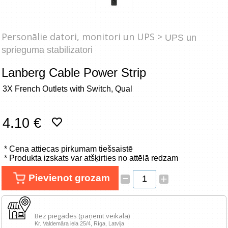
Tīkla produkti
Viedierīces
Personālie datori, monitori un UPS >
UPS un
sprieguma stabilizatori
TV, Foto un elektronika
Lanberg Cable Power Strip
Autopreces
3X French Outlets with Switch, Qual
Renewd tehnika, Outlet
4.10 €
* Cena attiecas pirkumam tiešsaistē
* Produkta izskats var atšķirties no attēlā redzam
–
Pievienot grozam
+
Bez piegādes (paņemt veikalā)
Kr. Valdemāra iela 25/4, Rīga, Latvija