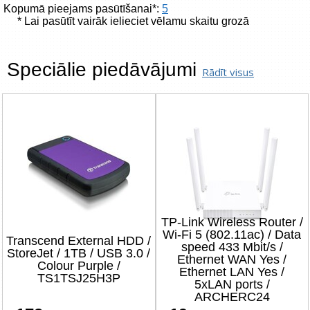
Kopumā pieejams pasūtīšanai*:
5
* Lai pasūtīt vairāk ielieciet vēlamu skaitu grozā
Speciālie piedāvājumi
Rādīt visus
TP-Link Wireless Router /
Wi-Fi 5 (802.11ac) / Data
Transcend External HDD /
speed 433 Mbit/s /
StoreJet / 1TB / USB 3.0 /
Ethernet WAN Yes /
Colour Purple /
Ethernet LAN Yes /
TS1TSJ25H3P
5xLAN ports /
ARCHERC24