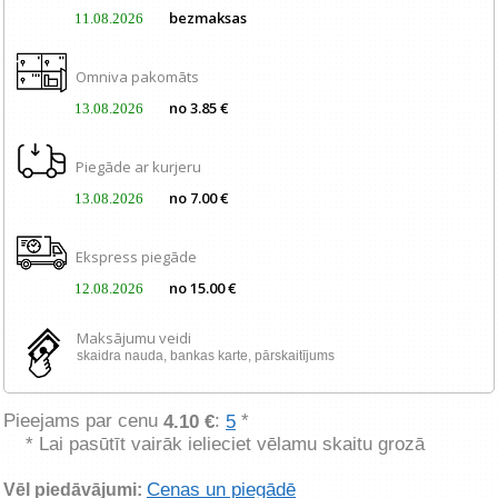
bezmaksas
11.08.2026
Omniva pakomāts
no 3.85 €
13.08.2026
Piegāde ar kurjeru
no 7.00 €
13.08.2026
Ekspress piegāde
no 15.00 €
12.08.2026
Maksājumu veidi
skaidra nauda, ​​bankas karte, pārskaitījums
Pieejams par cenu
:
*
4.10 €
5
* Lai pasūtīt vairāk ielieciet vēlamu skaitu grozā
Cenas un piegādē
Vēl piedāvājumi: