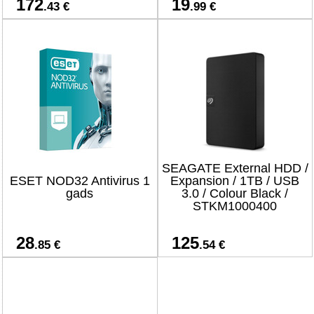
172
19
.43 €
.99 €
SEAGATE External HDD /
ESET NOD32 Antivirus 1
Expansion / 1TB / USB
gads
3.0 / Colour Black /
STKM1000400
28
125
.85 €
.54 €