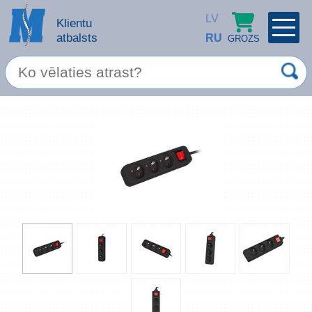
LV
Klientu
atbalsts
RU
GROZS
PROFILS
×
Spec. piedāvājums
Ieiet
Reģistrēties
Servisa pakalpojumi
Apple produkti
Datortehnika
Datoru piederumi
Atcerēties
Biroja preces
Aizmirsāt paroli?