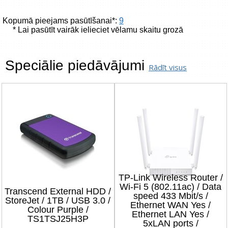
Kopumā pieejams pasūtīšanai*:
9
* Lai pasūtīt vairāk ielieciet vēlamu skaitu grozā
Speciālie piedāvājumi
Rādīt visus
TP-Link Wireless Router /
Wi-Fi 5 (802.11ac) / Data
Transcend External HDD /
speed 433 Mbit/s /
StoreJet / 1TB / USB 3.0 /
Ethernet WAN Yes /
Colour Purple /
Ethernet LAN Yes /
TS1TSJ25H3P
5xLAN ports /