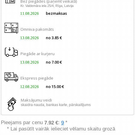
Bez piegādes (paņemt veikalā)
Kr. Valdemāra iela 25/4, Rīga, Latvija
bezmaksas
11.08.2026
Omniva pakomāts
no 3.85 €
13.08.2026
Piegāde ar kurjeru
no 7.00 €
13.08.2026
Ekspress piegāde
no 15.00 €
12.08.2026
Maksājumu veidi
skaidra nauda, ​​bankas karte, pārskaitījums
Pieejams par cenu
:
*
7.92 €
9
* Lai pasūtīt vairāk ielieciet vēlamu skaitu grozā