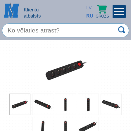
LV
Klientu
atbalsts
RU
GROZS
PROFILS
×
Spec. piedāvājums
Ieiet
Reģistrēties
Servisa pakalpojumi
Apple produkti
Datortehnika
Datoru piederumi
Atcerēties
Biroja preces
Aizmirsāt paroli?