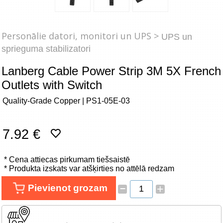
Tīkla produkti
Viedierīces
Personālie datori, monitori un UPS >
UPS un
sprieguma stabilizatori
TV, Foto un elektronika
Lanberg Cable Power Strip 3M 5X French
Autopreces
Outlets with Switch
Quality-Grade Copper | PS1-05E-03
Renewd tehnika, Outlet
7.92 €
* Cena attiecas pirkumam tiešsaistē
* Produkta izskats var atšķirties no attēlā redzam
–
Pievienot grozam
+