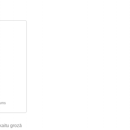
preču iegādi vai piegādi
jums
skaitu grozā