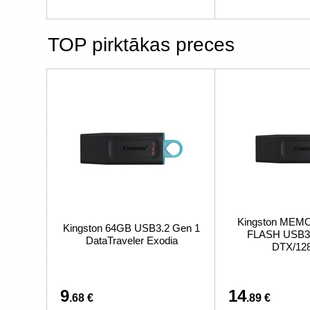
TOP pirktākas preces
Kingston MEM
Kingston 64GB USB3.2 Gen 1
FLASH USB3
DataTraveler Exodia
DTX/12
9
14
.68 €
.89 €