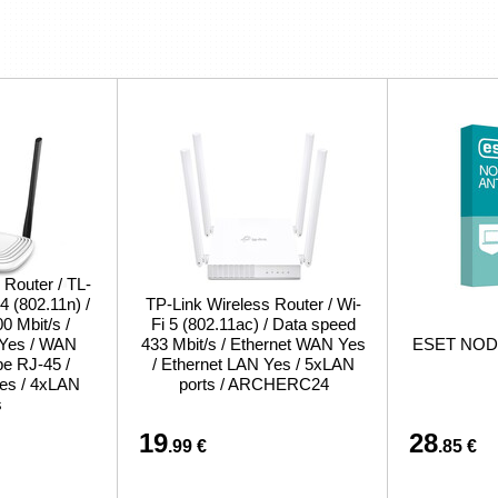
 Router / TL-
 (802.11n) /
TP-Link Wireless Router / Wi-
0 Mbit/s /
Fi 5 (802.11ac) / Data speed
 Yes / WAN
433 Mbit/s / Ethernet WAN Yes
ESET NOD32
pe RJ-45 /
/ Ethernet LAN Yes / 5xLAN
es / 4xLAN
ports / ARCHERC24
s
19
28
.99 €
.85 €