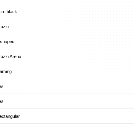
ure black
rozzi
-shaped
rozzi Arena
aming
es
es
ectangular