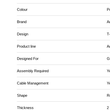
Colour
P
Brand
A
Design
T
Product line
A
Designed For
G
Assembly Required
Y
Cable Management
Y
Shape
R
Thickness
2