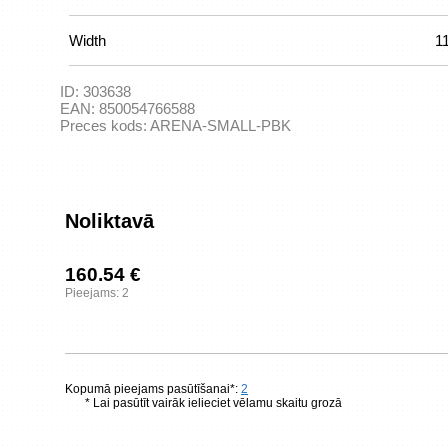
Width
1
ID:
303638
EAN:
850054766588
Preces kods:
ARENA-SMALL-PBK
Noliktavā
160.54 €
Pieejams: 2
Kopumā pieejams pasūtīšanai*:
2
* Lai pasūtīt vairāk ielieciet vēlamu skaitu grozā