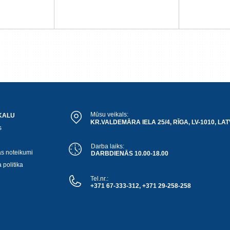
Mūsu veikals:
KALU
KR.VALDEMĀRA IELA 25/4, RĪGA, LV-1010, LAT
s
Darba laiks:
as noteikumi
DARBDIENĀS 10.00-18.00
 politika
Tel.nr.:
+371 67-333-312, +371 29-258-258