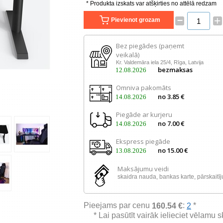
* Produkta izskats var atšķirties no attēlā redzam
–
+
Pievienot grozam
Bez piegādes (paņemt
veikalā)
Kr. Valdemāra iela 25/4, Rīga, Latvija
bezmaksas
12.08.2026
Omniva pakomāts
no 3.85 €
14.08.2026
Piegāde ar kurjeru
no 7.00 €
14.08.2026
Ekspress piegāde
no 15.00 €
13.08.2026
Maksājumu veidi
skaidra nauda, ​​bankas karte, pārskaitī
Pieejams par cenu
:
*
160.54 €
2
* Lai pasūtīt vairāk ielieciet vēlamu 