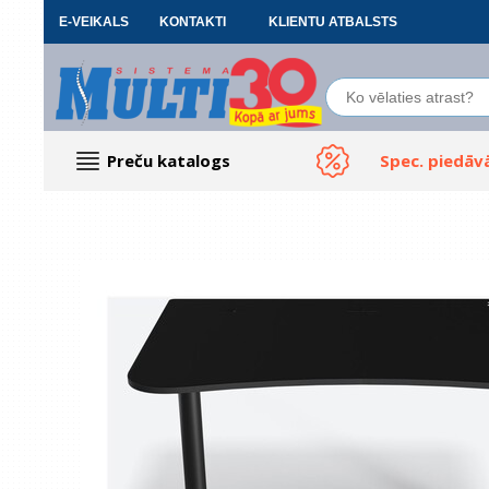
E-VEIKALS
KONTAKTI
KLIENTU ATBALSTS
Preču katalogs
Spec. piedāv
Datoru piederumi
Biroja preces
Renewd tehnika, Outlet