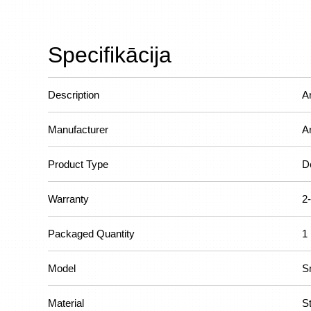
Specifikācija
Description
A
Manufacturer
A
Product Type
D
Warranty
2-
Packaged Quantity
1
Model
S
Material
S