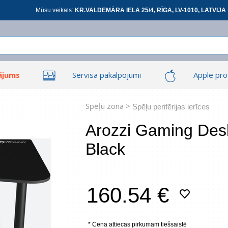
Mūsu veikals:
KR.VALDEMĀRA IELA 25/4, RĪGA, LV-1010, LATVIJA 
ājums
Servisa pakalpojumi
Apple pro
Ieiet
Ieiet
Tīkla produkti
Viedierīces
Spēļu zona >
Spēļu perifērijas ierīces
Arozzi Gaming Desk
Black
At
160.54 €
*
visi
* Cena attiecas pirkumam tiešsaistē