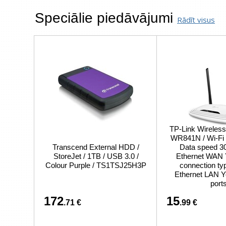
Speciālie piedāvājumi
Rādīt visus
TP-Link Wireless
WR841N / Wi-Fi 4
Transcend External HDD /
Data speed 30
StoreJet / 1TB / USB 3.0 /
Ethernet WAN
Colour Purple / TS1TSJ25H3P
connection ty
Ethernet LAN Y
port
172
15
.71 €
.99 €