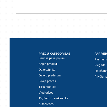
PREČU KATEGORIJAS
PAR VEI
Servisa pakalpojumi
Par mum
Apple produkti
Piegāde
Datortehnika
Lietošan
Datoru piederumi
Privātuma
Biroja preces
Tīkla produkti
Viedierīces
TV, Foto un elektronika
Autopreces