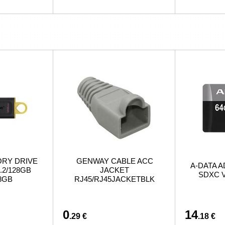
ORY DRIVE
GENWAY CABLE ACC
A-DATA A
.2/128GB
JACKET
SDXC V
8GB
RJ45/RJ45JACKETBLK
0
14
.29 €
.18 €