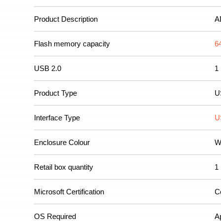
Product Description
A
Flash memory capacity
6
USB 2.0
1
Product Type
U
Interface Type
U
Enclosure Colour
W
Retail box quantity
1
Microsoft Certification
C
OS Required
A