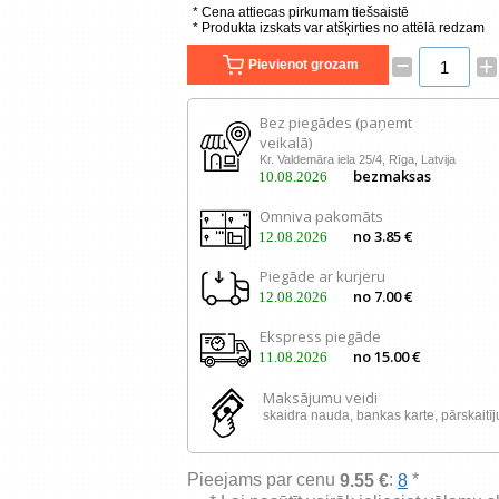
* Cena attiecas pirkumam tiešsaistē
* Produkta izskats var atšķirties no attēlā redzam
–
+
Pievienot grozam
Bez piegādes (paņemt
veikalā)
Kr. Valdemāra iela 25/4, Rīga, Latvija
bezmaksas
10.08.2026
Omniva pakomāts
no 3.85 €
12.08.2026
Piegāde ar kurjeru
no 7.00 €
12.08.2026
Ekspress piegāde
no 15.00 €
11.08.2026
Maksājumu veidi
skaidra nauda, ​​bankas karte, pārskaitī
Pieejams par cenu
:
*
9.55 €
8