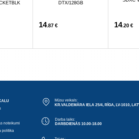
ACKETBLK
DTX/128GB
14
14
.87 €
.20 €
Mūsu veikals:
KALU
KR.VALDEMĀRA IELA 25/4, RĪGA, LV-1010, LAT
s
Darba laiks:
as noteikumi
DARBDIENĀS 10.00-18.00
 politika