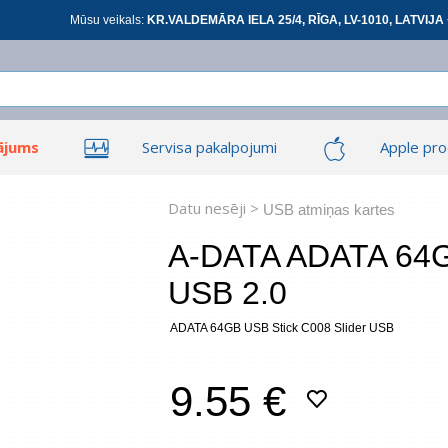
Mūsu veikals:
KR.VALDEMĀRA IELA 25/4, RĪGA, LV-1010, LATVIJA 
ājums
Servisa pakalpojumi
Apple pro
Ieiet
Ieiet
Tīkla produkti
Viedierīces
Datu nesēji >
USB atmiņas kartes
A-DATA ADATA 64GB
USB 2.0
At
ADATA 64GB USB Stick C008 Slider USB
*
visi
9.55 €