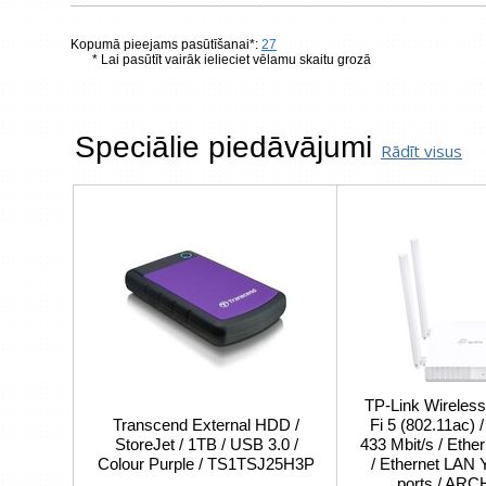
Kopumā pieejams pasūtīšanai*:
27
* Lai pasūtīt vairāk ielieciet vēlamu skaitu grozā
Speciālie piedāvājumi
Rādīt visus
TP-Link Wireless
Transcend External HDD /
Fi 5 (802.11ac) 
StoreJet / 1TB / USB 3.0 /
433 Mbit/s / Eth
Colour Purple / TS1TSJ25H3P
/ Ethernet LAN 
ports / AR