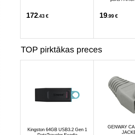
172
19
.43 €
.99 €
TOP pirktākas preces
GENWAY CA
Kingston 64GB USB3.2 Gen 1
JACK
DataTraveler Exodia