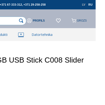
+371 67-333-312, +371 29-258-258
LV
RU
PROFILS
GROZS
×
×
dukti
Datortehnika
Reģistrēties
Reģistrēties
TV, Foto un elektronika
Autopreces
 USB Stick C008 Slider
cerēties
Aizmirsāt paroli?
 lauki ir obligāti
Atļauju izmantot savus personas datus
pasūtījumu noformēšanai un aizliedzu pārsniegt
tos trešajām personām, ja tas nav saistīts ar