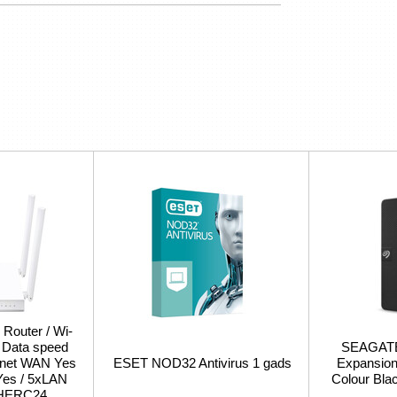
 Router / Wi-
/ Data speed
SEAGATE 
ernet WAN Yes
ESET NOD32 Antivirus 1 gads
Expansion 
Yes / 5xLAN
Colour Bl
CHERC24