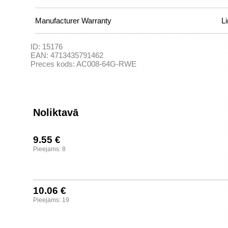
Manufacturer Warranty
L
ID:
15176
EAN:
4713435791462
Preces kods:
AC008-64G-RWE
Noliktavā
9.55 €
Pieejams: 8
10.06 €
Pieejams: 19