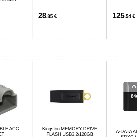
28
125
.85 €
.54 €
BLE ACC
Kingston MEMORY DRIVE
A-DATA A
ET
FLASH USB3.2/128GB
SDXC V