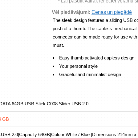
* Lai pasūtīt vairāk ielieciet vēlamu 
Vēl piedāvājumi:
Cenas un piegādē
The sleek design features a sliding USB co
push of a thumb. The capless mechanical d
connector can be made ready for use with 
must.
Easy thumb activated capless design
Your personal style
Graceful and minimalist design
DATA 64GB USB Stick C008 Slider USB 2.0
4 GB
xUSB 2.0|Capacity 64GB|Colour White / Blue |Dimensions 214mm