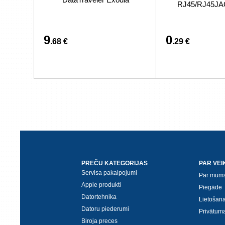
RJ45/RJ45J
9
0
.68 €
.29 €
PREČU KATEGORIJAS
PAR VEI
Servisa pakalpojumi
Par mum
Apple produkti
Piegāde
Datortehnika
Lietošan
Datoru piederumi
Privātuma
Biroja preces