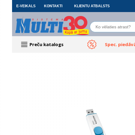
E-VEIKALS
KONTAKTI
KLIENTU ATBALSTS
Preču katalogs
Spec. piedāv
Datoru piederumi
Biroja preces
Renewd tehnika, Outlet