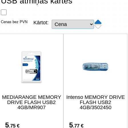
USB atmiņas kartes
Tīkla produkti
Viedierīces
Cenas bez PVN
Kārtot:
TV, Foto un elektronika
Autopreces
Renewd tehnika, Outlet
MEDIARANGE MEMORY
Intenso MEMORY DRIVE
DRIVE FLASH USB2
FLASH USB2
4GB/MR907
4GB/3502450
5
5
.75 €
.77 €