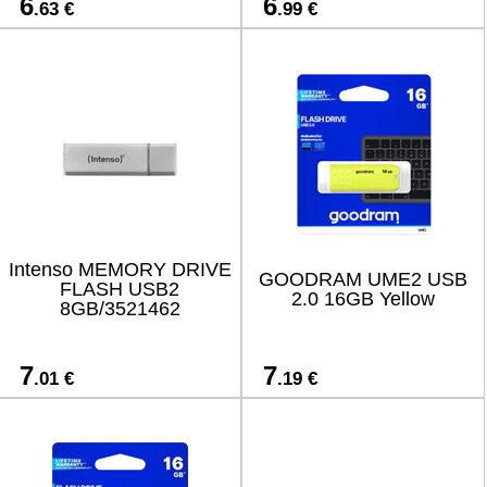
6
6
.63 €
.99 €
Intenso MEMORY DRIVE
GOODRAM UME2 USB
FLASH USB2
2.0 16GB Yellow
8GB/3521462
7
7
.01 €
.19 €