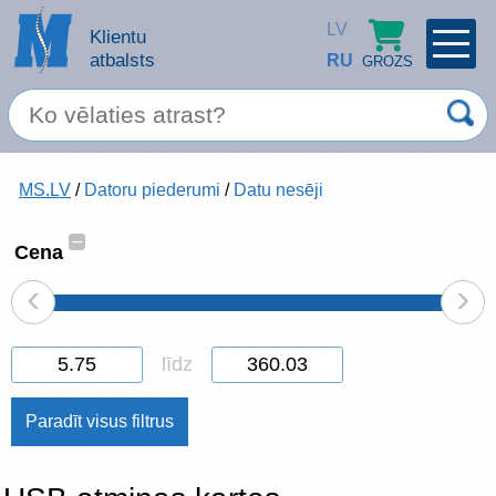
LV
Klientu
atbalsts
RU
GROZS
PROFILS
×
Spec. piedāvājums
MS.LV
/
Datoru piederumi
/
Datu nesēji
Ieiet
Reģistrēties
Servisa pakalpojumi
–
Cena
‹
›
Apple produkti
Datortehnika
līdz
Datoru piederumi
Atcerēties
Biroja preces
Aizmirsāt paroli?