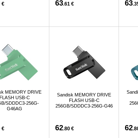
63
63
 €
.61 €
.3
isk MEMORY DRIVE
Sand
Sandisk MEMORY DRIVE
FLASH USB-C
FLASH USB-C
GB/SDDDC3-256G-
256
256GB/SDDDC3-256G-G46
G46AG
62
62
 €
.80 €
.8