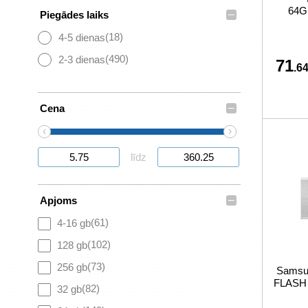
64G
–
Piegādes laiks
(18)
4-5 dienas
(490)
2-3 dienas
71
.64
–
Cena
‹
›
līdz
–
Apjoms
(61)
4-16 gb
(102)
128 gb
(73)
256 gb
Sams
FLASH
(82)
32 gb