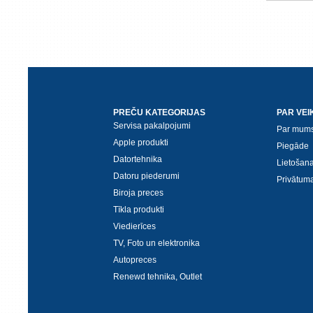
PREČU KATEGORIJAS
PAR VEI
Servisa pakalpojumi
Par mum
Apple produkti
Piegāde
Datortehnika
Lietošan
Datoru piederumi
Privātuma
Biroja preces
Tīkla produkti
Viedierīces
TV, Foto un elektronika
Autopreces
Renewd tehnika, Outlet