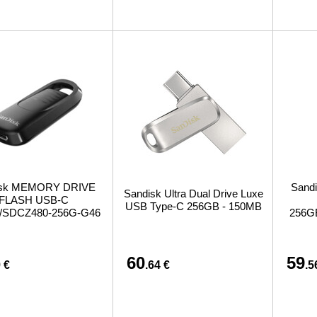
isk MEMORY DRIVE
Sand
Sandisk Ultra Dual Drive Luxe
FLASH USB-C
USB Type-C 256GB - 150MB
/SDCZ480-256G-G46
256G
60
59
 €
.64 €
.5