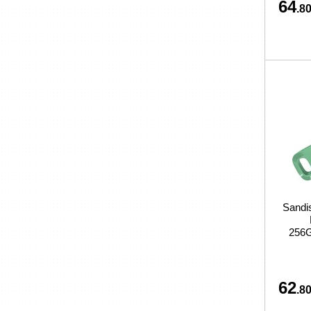
64
.80
Sand
256
62
.80