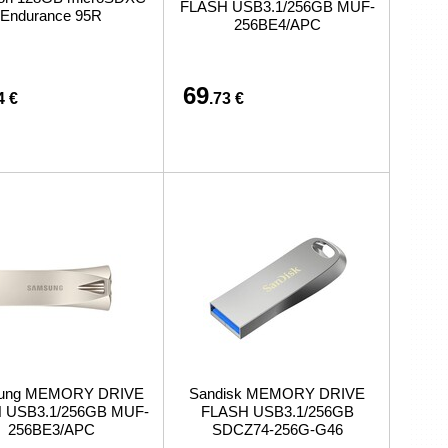
FLASH USB3.1/256GB MUF-
preču iegādi vai piegādi
Endurance 95R
256BE4/APC
69
4 €
.73 €
ung MEMORY DRIVE
Sandisk MEMORY DRIVE
 USB3.1/256GB MUF-
FLASH USB3.1/256GB
256BE3/APC
SDCZ74-256G-G46