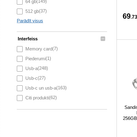
(149)
64 gb
(37)
512 gb
69
.73
Parādīt visus
–
Interfeiss
(7)
Memory card
(1)
Piederumi
(248)
Usb-a
(27)
Usb-c
(163)
Usb-c un usb-a
(62)
Citi produkti
Sand
256GB