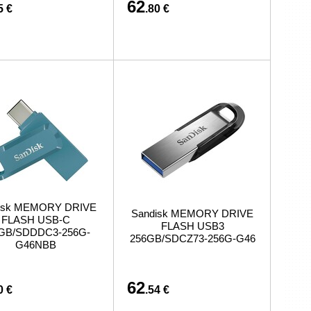
62
5 €
.80 €
isk MEMORY DRIVE
Sandisk MEMORY DRIVE
FLASH USB-C
FLASH USB3
GB/SDDDC3-256G-
256GB/SDCZ73-256G-G46
G46NBB
62
0 €
.54 €