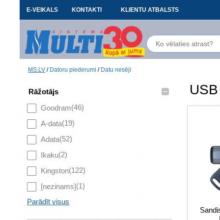
E-VEIKALS
KONTAKTI
KLIENTU ATBALSTS
MS.LV
/
Datoru piederumi
/
Datu nesēji
USB 
–
Rāžotājs
(46)
Goodram
(19)
A-data
(52)
Adata
(2)
Ikaku
(122)
Kingston
(1)
[nezinams]
Parādīt visus
Sand