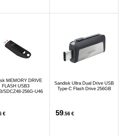
isk MEMORY DRIVE
Sandisk Ultra Dual Drive USB
FLASH USB3
Type-C Flash Drive 256GB
B/SDCZ48-256G-U46
59
6 €
.56 €