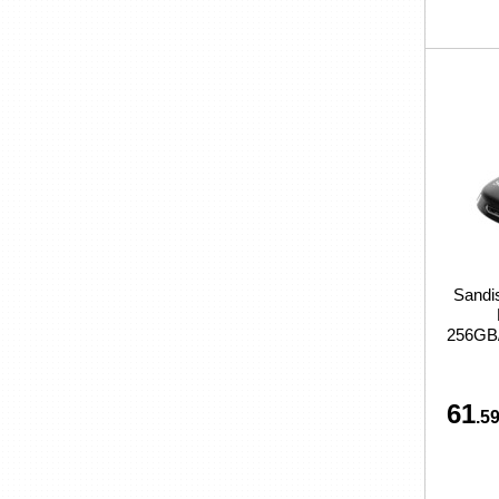
Sand
256GB
61
.59