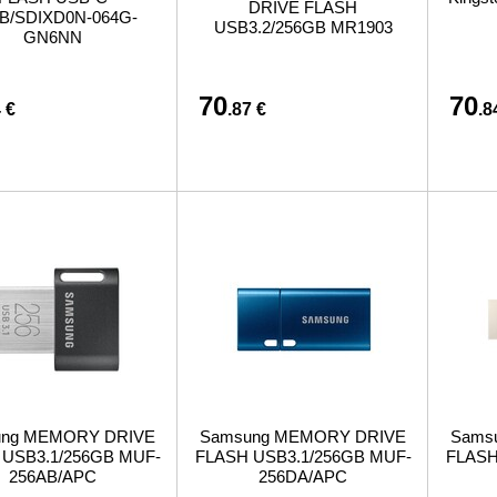
DRIVE FLASH
B/SDIXD0N-064G-
USB3.2/256GB MR1903
GN6NN
70
70
 €
.87 €
.8
ung MEMORY DRIVE
Samsung MEMORY DRIVE
Sams
 USB3.1/256GB MUF-
FLASH USB3.1/256GB MUF-
FLASH
256AB/APC
256DA/APC