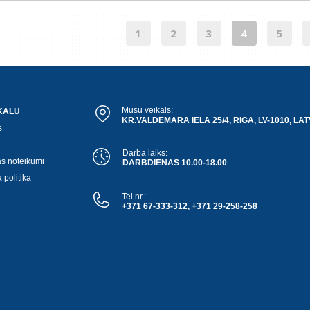
1
2
3
4
5
Mūsu veikals:
KALU
KR.VALDEMĀRA IELA 25/4, RĪGA, LV-1010, LAT
s
Darba laiks:
as noteikumi
DARBDIENĀS 10.00-18.00
 politika
Tel.nr.:
+371 67-333-312, +371 29-258-258