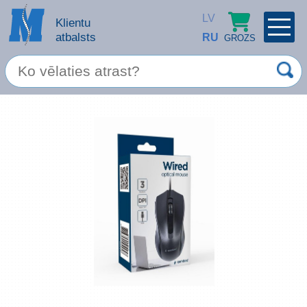
LV
Klientu
atbalsts
RU
GROZS
PROFILS
×
Spec. piedāvājums
Ieiet
Reģistrēties
Servisa pakalpojumi
Apple produkti
Datortehnika
Datoru piederumi
Atcerēties
Biroja preces
Aizmirsāt paroli?