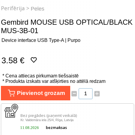
Tīkla produkti
Perifērija >
Peles
Viedierīces
Gembird MOUSE USB OPTICAL/BLACK
MUS-3B-01
TV, Foto un elektronika
Device interface USB Type-A | Purpo
Autopreces
3.58 €
Renewd tehnika, Outlet
* Cena attiecas pirkumam tiešsaistē
* Produkta izskats var atšķirties no attēlā redzam
–
Pievienot grozam
+
Bez piegādes (paņemt veikalā)
Kr. Valdemāra iela 25/4, Rīga, Latvija
bezmaksas
11.08.2026