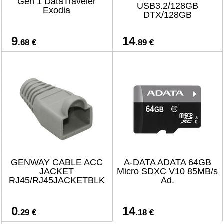
Gen 1 DataTraveler
USB3.2/128GB
Exodia
DTX/128GB
9
14
.68 €
.89 €
GENWAY CABLE ACC
A-DATA ADATA 64GB
JACKET
Micro SDXC V10 85MB/s
RJ45/RJ45JACKETBLK
Ad.
0
14
.29 €
.18 €