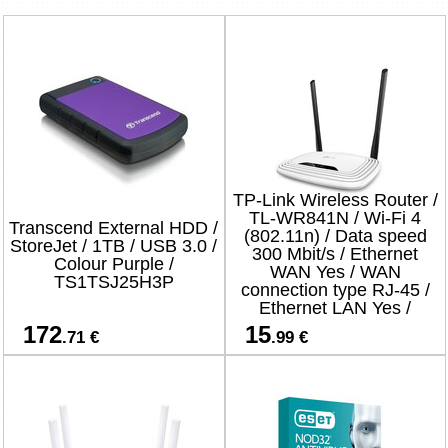
TP-Link Wireless Router /
TL-WR841N / Wi-Fi 4
Transcend External HDD /
(802.11n) / Data speed
StoreJet / 1TB / USB 3.0 /
300 Mbit/s / Ethernet
Colour Purple /
WAN Yes / WAN
TS1TSJ25H3P
connection type RJ-45 /
Ethernet LAN Yes /
4xLAN ports
172
15
.71 €
.99 €