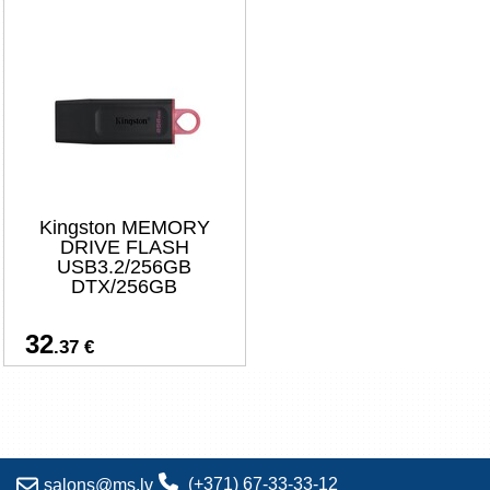
Kingston MEMORY
DRIVE FLASH
USB3.2/256GB
DTX/256GB
32
.37 €
(+371) 67-33-33-12
salons@ms.lv