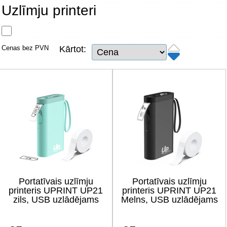
Tīkla produkti
Uzlīmju printeri
Viedierīces
Cenas bez PVN
Kārtot:
TV, Foto un elektronika
Autopreces
Renewd tehnika, Outlet
Portatīvais uzlīmju
Portatīvais uzlīmju
printeris UPRINT UP21
printeris UPRINT UP21
zils, USB uzlādējams
Melns, USB uzlādējams