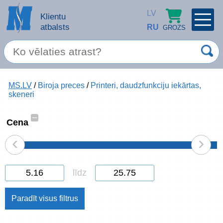
LV
Klientu
atbalsts
RU
GROZS
PROFILS
×
Spec. piedāvājums
MS.LV
/
Biroja preces
/
Printeri, daudzfunkciju iekārtas,
Ieiet
Reģistrēties
skeneri
Servisa pakalpojumi
–
Cena
Apple produkti
‹
›
Datortehnika
līdz
Datoru piederumi
Atcerēties
Biroja preces
Aizmirsāt paroli?