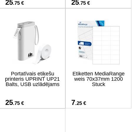
25
25
.75 €
.75 €
Portatīvais etiķešu
Etiketten MediaRange
printeris UPRINT UP21
weis 70x37mm 1200
Balts, USB uzlādējams
Stuck
25
7
.75 €
.25 €